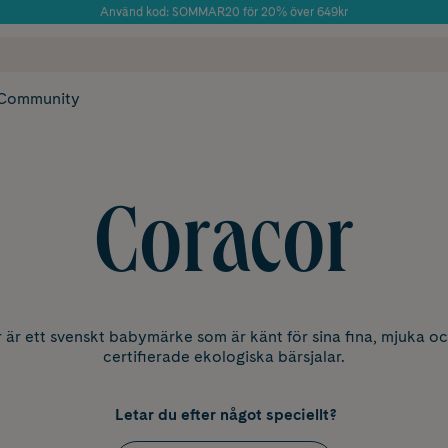
Använd kod: SOMMAR20 för 20% över 649kr
Årets Butik 2025 inom Skönhet
 frakt
✓ Rådgivning från farmaceuter & hudterapeuter
✓ Poäng på alla
Community
Coracor
 är ett svenskt babymärke som är känt för sina fina, mjuka o
certifierade ekologiska bärsjalar.
Letar du efter något speciellt?