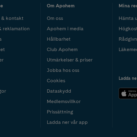
ce
Om Apohem
Mina re
 & kontakt
Om oss
Hämta u
& reklamation
Apohem i media
Högkos
s
Hållbarhet
Rådgivn
het
Club Apohem
Läkeme
er
Utmärkelser & priser
Jobba hos oss
Ladda ne
Cookies
gor
Dataskydd
Medlemsvillkor
Prissättning
Ladda ner vår app