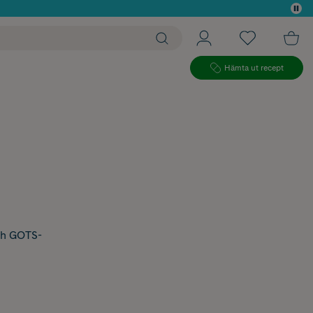
 köp*
Hämta ut recept
ch GOTS-