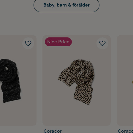
Baby, barn & förälder
Nice Price
Coracor
Corac