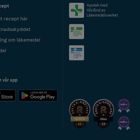
cept
Apotek med
tillstånd av
Läkemedelsverket
t recept här
tnadsskyddet
ing om läkemedel
del
r vår app
2024