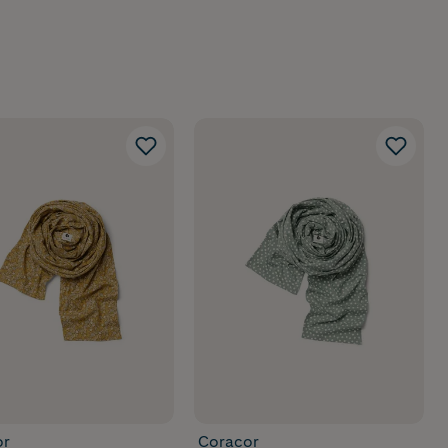
or
Coracor