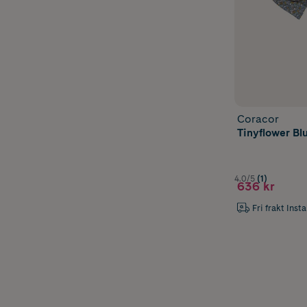
Coracor
Tinyflower Blu
4.0/5
(1)
636 kr
Fri frakt Inst