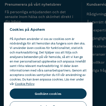
Prenumerera på vårt nyhetsbrev
Kundservi
Få personliga erbjudanden och det
Rådgivning
senaste inom hälsa och skönhet direkt i
din inbox.
Ångerrätt 
Cookies på Apohem
Vår experti
Fyll i mailadress
Skicka
Tillgänglig
På Apohem använder vi oss av cookies som är
nödvändiga för att hemsidan ska fungera som den ska.
Återkallels
Vi använder även cookies för funktionalitet, statistik
och marknadsföring. Det hjälper oss att följa och
Leveranser
analysera beteenden på vår hemsida, så att vi kan ge
en mer personaliserad upplevelse och anpassa innehåll
Köpvillkor
samt rikta relevant marknadsföring. Vi delar även
Vanliga frå
informationen med våra samarbetspartners. Genom att
acceptera cookies samtycker du till vår användning av
cookies. Du kan även anpassa cookies. Läs mer under
vår
Cookie Policy
Godkänn cookies