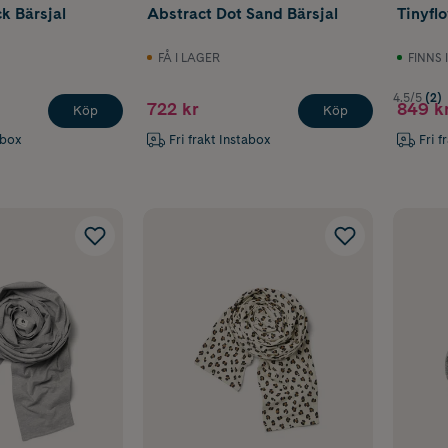
k Bärsjal
Abstract Dot Sand Bärsjal
Tinyfl
FÅ I LAGER
FINNS 
4.5/5
(2)
722 kr
849 k
Köp
Köp
abox
Fri frakt Instabox
Fri f