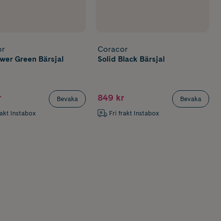
or
Coracor
ower Green Bärsjal
Solid Black Bärsjal
r
849 kr
Bevaka
Bevaka
rakt Instabox
Fri frakt Instabox