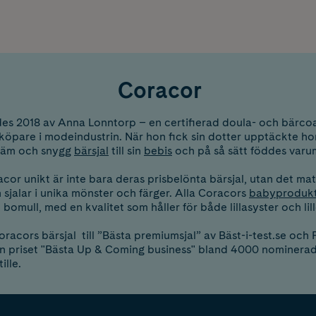
Coracor
es 2018 av Anna Lonntorp – en certifierad doula- och bärc
öpare i modeindustrin. När hon fick sin dotter upptäckte ho
väm och snygg
bärsjal
till sin
bebis
och på så sätt föddes varu
cor unikt är inte bara deras prisbelönta bärsjal, utan det m
sjalar i unika mönster och färger. Alla Coracors
babyproduk
bomull, med en kvalitet som håller för både lillasyster och lil
racors bärsjal till ”Bästa premiumsjal” av Bäst-i-test.se och 
n priset "Bästa Up & Coming business" bland 4000 nominerad
lle.