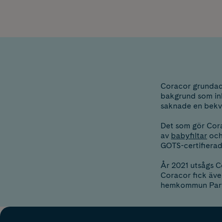
Coracor grundad
bakgrund som ink
saknade en bek
Det som gör Cora
av
babyfiltar
och 
GOTS-certifierad 
År 2021 utsågs Co
Coracor fick äve
hemkommun Parti