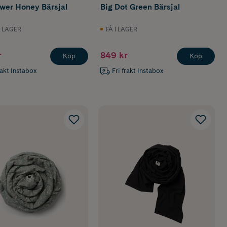
ower Honey Bärsjal
Big Dot Green Bärsjal
I LAGER
FÅ I LAGER
r
849 kr
Köp
Köp
rakt Instabox
Fri frakt Instabox