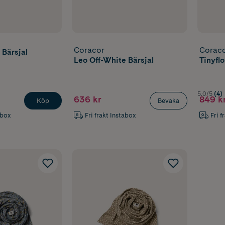
Coracor
Corac
Bärsjal
Leo Off-White Bärsjal
Tinyfl
5.0/5
(4)
636 kr
849 k
Köp
Bevaka
abox
Fri frakt Instabox
Fri f