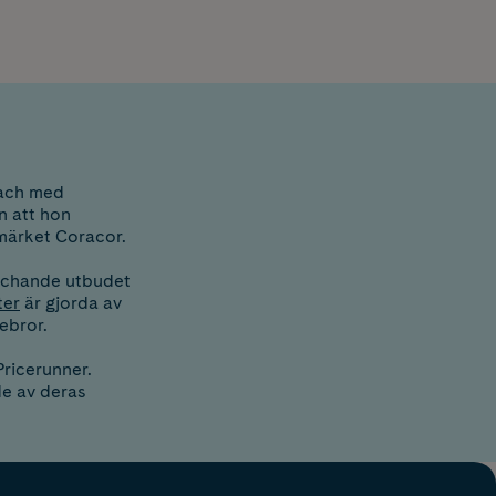
oach med
n att hon
märket Coracor.
atchande utbudet
ter
är gjorda av
lebror.
Pricerunner.
e av deras