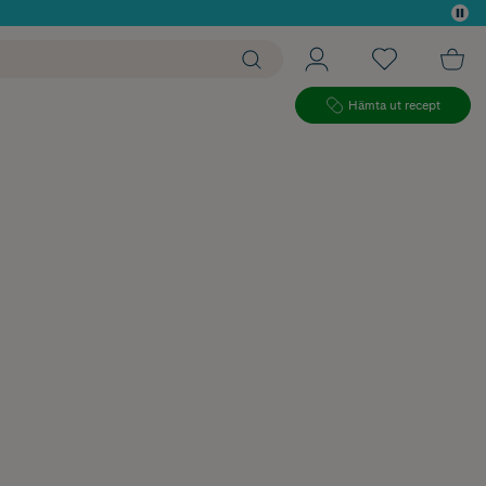
 köp*
Hämta ut recept