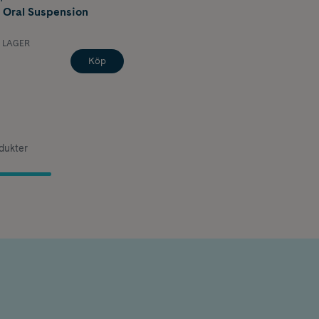
 Oral Suspension
I LAGER
Köp
odukter