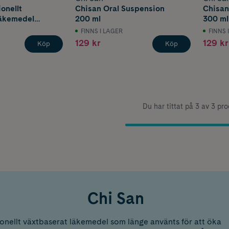
onellt
Chisan Oral Suspension
Chisan
läkemedel
200 ml
300 ml
FINNS I LAGER
FINNS 
129 kr
129 kr
Köp
Köp
Du har tittat på 3 av 3 pr
Chi San
tionellt växtbaserat läkemedel som länge använts för att öka