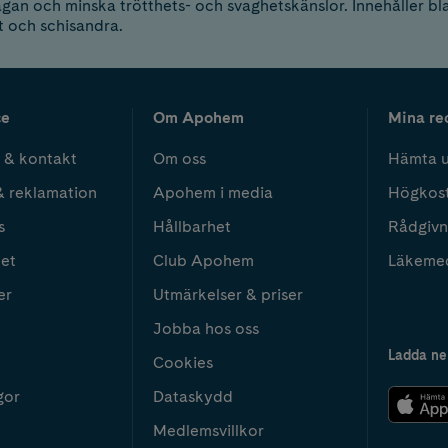
gan och minska trötthets- och svaghetskänslor. Innehåller b
t och schisandra.
ce
Om Apohem
Mina re
 & kontakt
Om oss
Hämta u
& reklamation
Apohem i media
Högkos
s
Hållbarhet
Rådgivn
het
Club Apohem
Läkeme
er
Utmärkelser & priser
Jobba hos oss
Ladda ne
Cookies
gor
Dataskydd
Medlemsvillkor