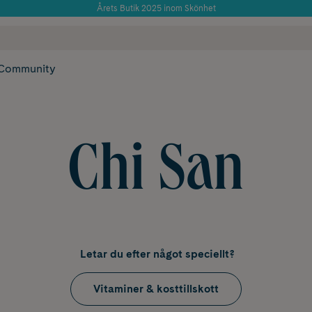
Använd kod: SOMMAR20 för 20% över 649kr
Årets Butik 2025 inom Skönhet
 frakt
✓ Rådgivning från farmaceuter & hudterapeuter
✓ Poäng på alla
Community
Chi San
Letar du efter något speciellt?
Vitaminer & kosttillskott