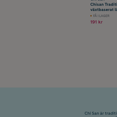
Chisan Traditi
växtbaserat 
500 ml
FÅ I LAGER
191 kr
Chi San är tradi