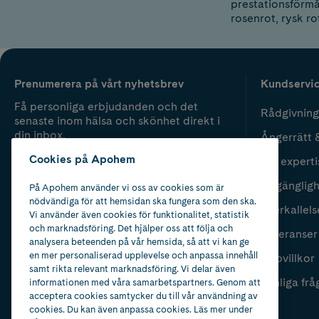
prestationsförmå
rosenrot, rysk ro
Prenumerera på vårt nyhetsbrev
Kundservi
Få personliga erbjudanden och det
Rådgivning
senaste inom hälsa och skönhet direkt i
din inbox.
Ångerrätt 
Cookies på Apohem
Vår experti
Fyll i mailadress
Skicka
Tillgänglig
På Apohem använder vi oss av cookies som är
nödvändiga för att hemsidan ska fungera som den ska.
Återkallels
Vi använder även cookies för funktionalitet, statistik
och marknadsföring. Det hjälper oss att följa och
Leveranser
analysera beteenden på vår hemsida, så att vi kan ge
en mer personaliserad upplevelse och anpassa innehåll
Köpvillkor
samt rikta relevant marknadsföring. Vi delar även
Vanliga frå
informationen med våra samarbetspartners. Genom att
acceptera cookies samtycker du till vår användning av
cookies. Du kan även anpassa cookies. Läs mer under