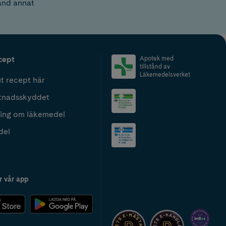
land annat
cept
Apotek med
tillstånd av
Läkemedelsverket
t recept här
tnadsskyddet
ing om läkemedel
del
r vår app