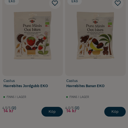
Eko
Eko
Castus
Castus
Havrebites Jordgubb EKO
Havrebites Banan EKO
FINNS I LAGER
FINNS I LAGER
4.5/5
(2)
4.0/5
(2)
14 kr
14 kr
Köp
Köp