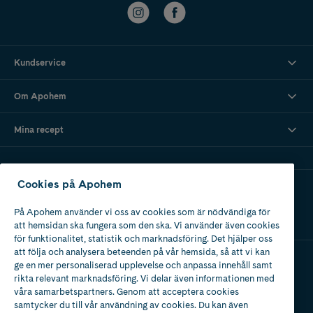
Kundservice
Om Apohem
Mina recept
Cookies på Apohem
Ladda ner vår app
På Apohem använder vi oss av cookies som är nödvändiga för
att hemsidan ska fungera som den ska. Vi använder även cookies
för funktionalitet, statistik och marknadsföring. Det hjälper oss
att följa och analysera beteenden på vår hemsida, så att vi kan
ge en mer personaliserad upplevelse och anpassa innehåll samt
Apotek med tillstånd
rikta relevant marknadsföring. Vi delar även informationen med
av Läkemedelsverket
våra samarbetspartners. Genom att acceptera cookies
samtycker du till vår användning av cookies. Du kan även