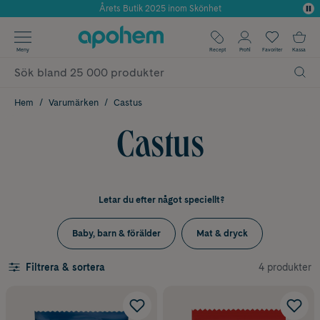
Använd kod: SOMMAR20 för 20% över 649kr
✓ Fri frakt
Meny
Recept
Profil
Favoriter
Kassa
✓ Rådgivning från farmaceuter & hudterapeuter
✓ Poäng på alla köp*
Hem
Varumärken
Castus
Castus
Letar du efter något speciellt?
Baby, barn & förälder
Mat & dryck
4 produkter
Filtrera & sortera