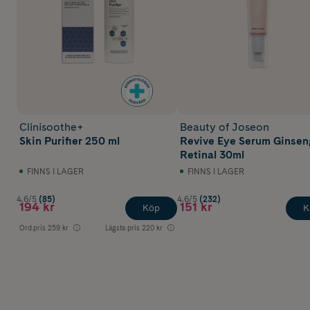
Clinisoothe+
Beauty of Joseon
Skin Purifier 250 ml
Revive Eye Serum Ginsen
Retinal 30ml
FINNS I LAGER
FINNS I LAGER
4.6/5
(85)
4.6/5
(232)
194 kr
151 kr
Köp
K
Ord.pris
259 kr
Lägsta pris
220 kr