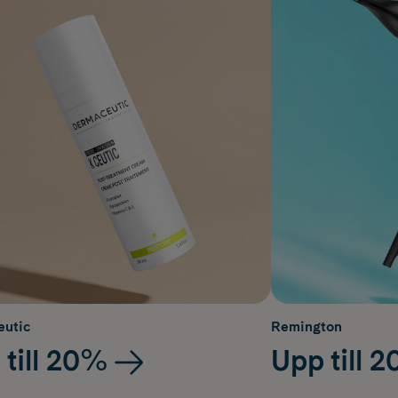
utic
Remington
 till 20%
Upp till 