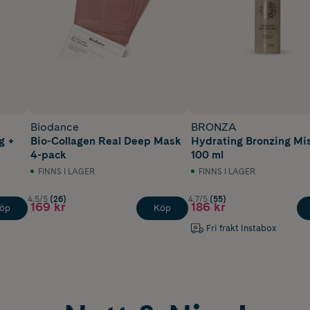
Biodance
BRONZA
g +
Bio-Collagen Real Deep Mask
Hydrating Bronzing Mi
4-pack
100 ml
FINNS I LAGER
FINNS I LAGER
4.5/5
(26)
4.7/5
(55)
169 kr
186 kr
öp
Köp
Fri frakt Instabox