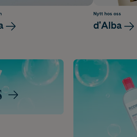
n
Nytt hos oss
a
d'Alba
s