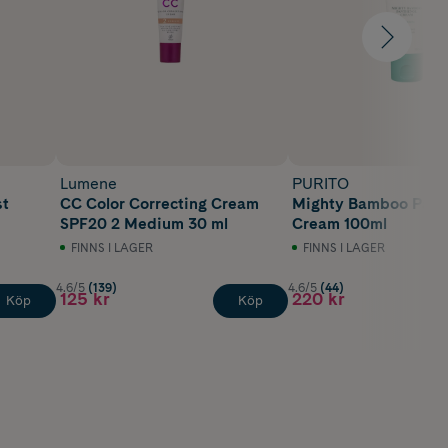
Lumene
PURITO
st
CC Color Correcting Cream
Mighty Bamboo Pant
SPF20 2 Medium 30 ml
Cream 100ml
FINNS I LAGER
FINNS I LAGER
4.6/5
(139)
4.6/5
(44)
125 kr
220 kr
Köp
Köp