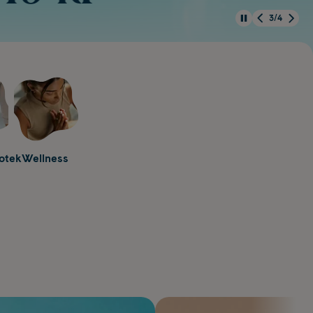
3/4
otek
Wellness