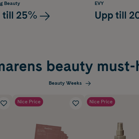
g Beauty
EVY
 till 25%
Upp till 
arens beauty must-
Beauty Weeks
Nice Price
Nice Price