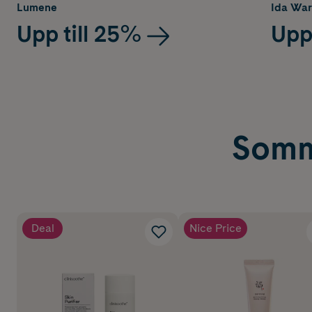
Lumene
Ida War
Upp till 25%
Upp
Somm
Deal
Nice Price