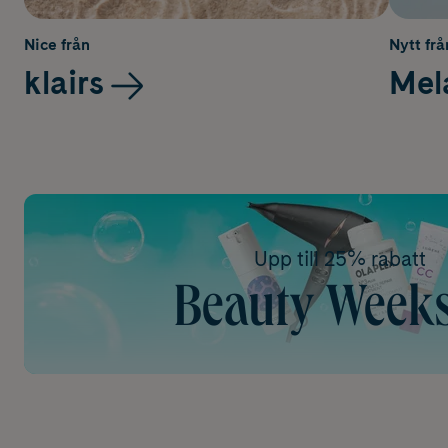
Nice från
Nytt frå
klairs
Mel
Upp till 25% rabatt
Beauty Week