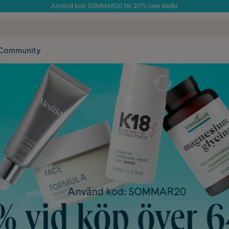
Använd kod: SOMMAR20 för 20% över 649kr
Årets Butik 2025 inom Skönhet
 frakt
✓ Rådgivning från farmaceuter & hudterapeuter
✓ Poäng på alla
Community
Använd kod: SOMMAR20
 vid köp över 64