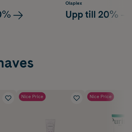
Olaplex
20%
Upp till 20%
haves
Nice Price
Nice Price