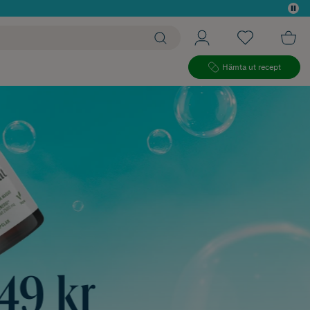
 köp*
Hämta ut recept
9 kr