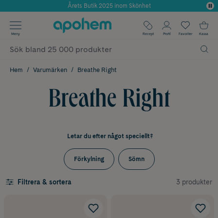
Använd kod: SOMMAR20 för 20% över 649kr
✓ Fri frakt
Meny
Recept
Profil
Favoriter
Kassa
✓ Rådgivning från farmaceuter & hudterapeuter
✓ Poäng på alla köp*
Hem
Varumärken
Breathe Right
Breathe Right
Letar du efter något speciellt?
Förkylning
Sömn
3 produkter
Filtrera & sortera