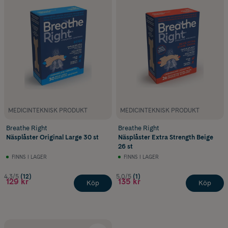
MEDICINTEKNISK PRODUKT
MEDICINTEKNISK PRODUKT
Breathe Right
Breathe Right
Näsplåster Original Large 30 st
Näsplåster Extra Strength Beige
26 st
FINNS I LAGER
FINNS I LAGER
4.3/5
(12)
5.0/5
(1)
129 kr
135 kr
Köp
Köp