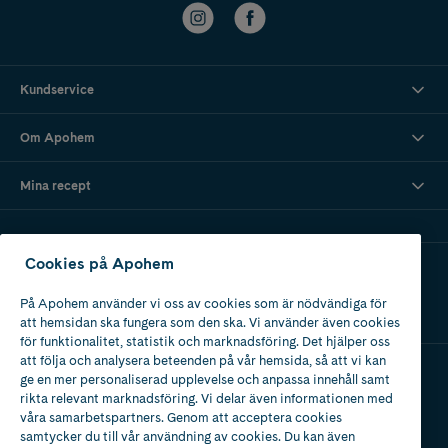
Kundservice
Om Apohem
Mina recept
Cookies på Apohem
Ladda ner vår app
På Apohem använder vi oss av cookies som är nödvändiga för
att hemsidan ska fungera som den ska. Vi använder även cookies
för funktionalitet, statistik och marknadsföring. Det hjälper oss
att följa och analysera beteenden på vår hemsida, så att vi kan
ge en mer personaliserad upplevelse och anpassa innehåll samt
Apotek med tillstånd
rikta relevant marknadsföring. Vi delar även informationen med
av Läkemedelsverket
våra samarbetspartners. Genom att acceptera cookies
samtycker du till vår användning av cookies. Du kan även