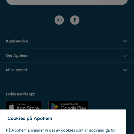
Kundservice
Om Apohem
Mina recept
Ladda ner vår app
Cookies på Apohem
På Apohem använder vi oss av cookies som är nödvändiga för
Apotek med tillstånd