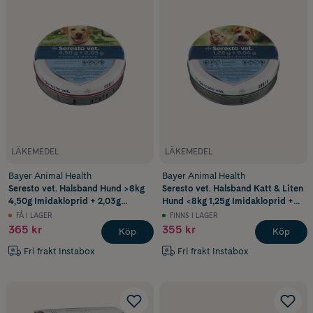
LÄKEMEDEL
LÄKEMEDEL
Bayer Animal Health
Bayer Animal Health
Seresto vet. Halsband Hund >8kg
Seresto vet. Halsband Katt & Liten
4,50g Imidakloprid + 2,03g
Hund <8kg 1,25g Imidakloprid +
Flumetrin 1 st
0,56g Flumetrin 1 st
FÅ I LAGER
FINNS I LAGER
365 kr
355 kr
Köp
Köp
Fri frakt Instabox
Fri frakt Instabox