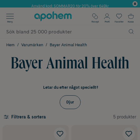
Använd kod: SOMMAR20 för 20% över 649kr
Årets Butik 2025 inom Skönhet
✓ Fri frakt
Meny
Recept
Profil
Favoriter
Kassa
✓ Rådgivning från farmaceuter & hudterapeuter
✓ Poäng på alla köp*
Hem
Varumärken
Bayer Animal Health
Bayer Animal Health
Letar du efter något speciellt?
Djur
5 produkter
Filtrera & sortera