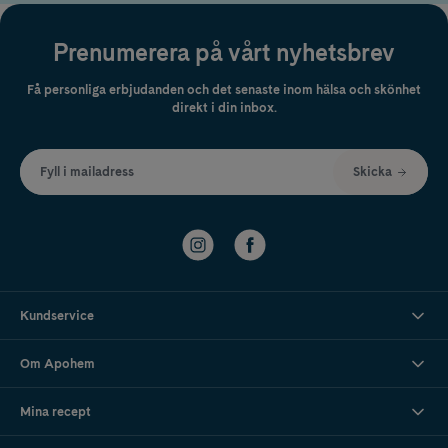
Produkterna passar dig som vill ha pålitliga lösningar för daglig ögon-
och linsvård. Vid kvarstående obehag, smärta, rodnad eller
Prenumerera på vårt nyhetsbrev
synförändringar bör optiker eller ögonläkare kontaktas.
Få personliga erbjudanden och det senaste inom hälsa och skönhet
direkt i din inbox.
Fyll i mailadress
Skicka
Kundservice
Om Apohem
Mina recept