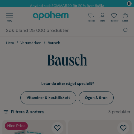
Använd kod: SOMMAR20 för 20% över 649kr
Årets Butik 2025 inom Skönhet
✓ Fri frakt
Meny
Recept
Profil
Favoriter
Kassa
✓ Rådgivning från farmaceuter & hudterapeuter
✓ Poäng på alla köp*
Hem
Varumärken
Bausch
Bausch
Letar du efter något speciellt?
Vitaminer & kosttillskott
Ögon & öron
3 produkter
Filtrera & sortera
Nice Price