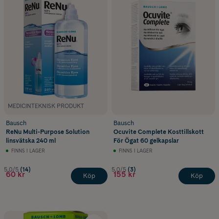
MEDICINTEKNISK PRODUKT
Bausch
Bausch
ReNu Multi-Purpose Solution
Ocuvite Complete Kosttillskott
linsvätska 240 ml
För Ögat 60 gelkapslar
FINNS I LAGER
FINNS I LAGER
5.0/5
(14)
5.0/5
(3)
60 kr
155 kr
Köp
Köp