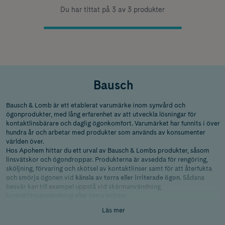
Du har tittat på 3 av 3 produkter
Bausch
Bausch & Lomb är ett etablerat varumärke inom synvård och
ögonprodukter, med lång erfarenhet av att utveckla lösningar för
kontaktlinsbärare och daglig ögonkomfort. Varumärket har funnits i över
hundra år och arbetar med produkter som används av konsumenter
världen över.
Hos Apohem hittar du ett urval av Bausch & Lombs produkter, såsom
linsvätskor och ögondroppar. Produkterna är avsedda för rengöring,
sköljning, förvaring och skötsel av kontaktlinser samt för att återfukta
och smörja ögonen vid
känsla av torra eller irriterade ögon
. Sådana
besvär kan till exempel uppstå vid skärmanvändning,
kontaktlinsanvändning eller torra miljöer.
Bausch & Lomb erbjuder flera välkända produktserier. Produkterna är
Läs mer
medicintekniska produkter och ska alltid användas enligt tillverkarens
anvisningar.