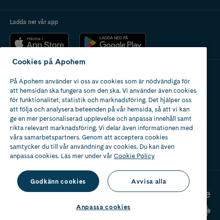
Ladda ner vår app
Cookies på Apohem
På Apohem använder vi oss av cookies som är nödvändiga för
Apotek med tillstånd
att hemsidan ska fungera som den ska. Vi använder även cookies
av Läkemedelsverket
för funktionalitet, statistik och marknadsföring. Det hjälper oss
att följa och analysera beteenden på vår hemsida, så att vi kan
ge en mer personaliserad upplevelse och anpassa innehåll samt
rikta relevant marknadsföring. Vi delar även informationen med
våra samarbetspartners. Genom att acceptera cookies
samtycker du till vår användning av cookies. Du kan även
2024
anpassa cookies. Läs mer under vår
Cookie Policy
Godkänn cookies
Avvisa alla
Anpassa cookies