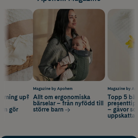
m
Magazine by Apohem
Magazine by A
coming up?
Allt om ergonomiska
Topp 5 bäs
a
bärselar – från nyfödd till
presenttips
som gör
större barn
– gåvor so
uppskatta