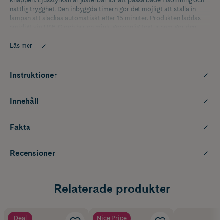
knappen. Ljusstyrkan är justerbar för att passa både insomning och
nattlig trygghet. Den inbyggda timern gör det möjligt att ställa in
lampan att släckas automatiskt efter 15 minuter. Produkten laddas
smidigt via USB-C och har en mjuk, gosvänlig textur som gör den
perfekt att ha i sängen.
Läs mer
Storlek: 25 x 11 x 7.5 cm. Laddas med USB-C. USB-C sladd ingår
Instruktioner
Innehåll
Fakta
Recensioner
Relaterade produkter
Deal
Nice Price