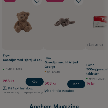
LÄKEMEDEL
Flow
Flow
Gosedjur med Hjärtljud Lou
Gosedjur med Hjärtljud
Pamol
George
500mg paracet
FINNS I LAGER
FÅ I LAGER
tabletter
FINNS I LAGER
268 kr
Köp
508 kr
14 kr
Köp
Fri frakt Instabox
Fri frakt Instabox
Ord.pris
669 kr
Lägsta pris
335 kr
Apohem Magazine