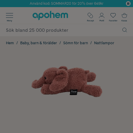
Använd kod: SOMMAR20 för 20% över 649kr
Årets Butik 2025 inom Skönhet
✓ Fri frakt
Meny
Recept
Profil
Favoriter
Kassa
✓ Rådgivning från farmaceuter & hudterapeuter
✓ Poäng på alla köp*
Hem
Baby, barn & förälder
Sömn för barn
Nattlampor