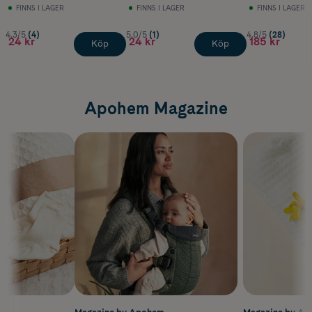
FINNS I LAGER
FINNS I LAGER
FINNS I LAGER
4.3/5
(4)
5.0/5
(1)
4.8/5
(28)
24 kr
24 kr
185 kr
Köp
Köp
Apohem Magazine