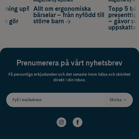
m
Magazine by Apohem
Magazine by A
coming up?
Allt om ergonomiska
Topp 5 bäs
a
bärselar – från nyfödd till
presenttips
som gör
större barn
– gåvor so
uppskatta
Prenumerera på vårt nyhetsbrev
Få personliga erbjudanden och det senaste inom hälsa och skönhet
direkt i din inbox.
Fyll i mailadress
Skicka