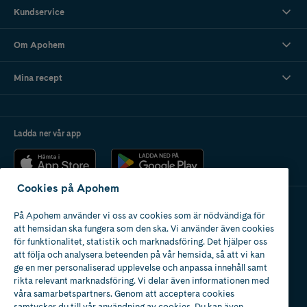
Kundservice
Om Apohem
Mina recept
Ladda ner vår app
Cookies på Apohem
På Apohem använder vi oss av cookies som är nödvändiga för
Apotek med tillstånd
att hemsidan ska fungera som den ska. Vi använder även cookies
av Läkemedelsverket
för funktionalitet, statistik och marknadsföring. Det hjälper oss
att följa och analysera beteenden på vår hemsida, så att vi kan
ge en mer personaliserad upplevelse och anpassa innehåll samt
rikta relevant marknadsföring. Vi delar även informationen med
våra samarbetspartners. Genom att acceptera cookies
samtycker du till vår användning av cookies. Du kan även
2024