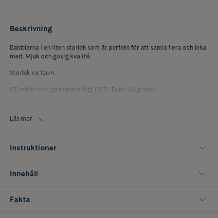
Beskrivning
Babblarna i en liten storlek som är perfekt för att samla flera och leka
med. Mjuk och gosig kvalité.
Storlek ca 12cm.
CE märkt och godkänd enligt EN71. Tvätt 40 grader.
För barn från 0 år.
Läs mer
Instruktioner
Innehåll
Fakta