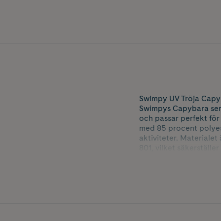
Swimpy UV Tröja Capyb
Swimpys Capybara serie
och passar perfekt för 
med 85 procent polyes
aktiviteter. Materialet
801, vilket säkerställ
Storlek: 122-128