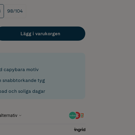
8
98/104
Lägg i varukorgen
d capybara motiv
 snabbtorkande tyg
 bad och soliga dagar