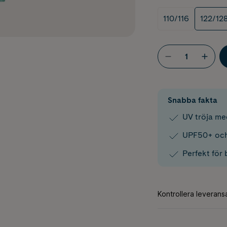
110/116
122/12
Snabba fakta
UV tröja me
UPF50+ och
Perfekt för