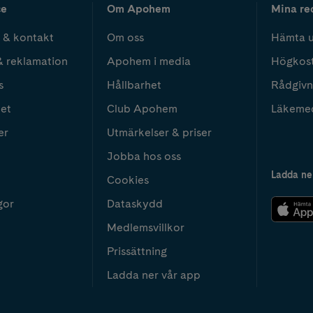
ce
Om Apohem
Mina re
 & kontakt
Om oss
Hämta u
& reklamation
Apohem i media
Högkos
s
Hållbarhet
Rådgivn
het
Club Apohem
Läkeme
er
Utmärkelser & priser
Jobba hos oss
Ladda ne
Cookies
gor
Dataskydd
Medlemsvillkor
Prissättning
Ladda ner vår app