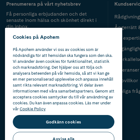
Prenumerera på vårt nyhetsbrev
Kundservi
Få personliga erbjudanden och det
Rådgivning
senaste inom hälsa och skönhet direkt i
din inbox.
Ångerrätt 
Cookies på Apohem
Vår experti
Fyll i mailadress
Skicka
Tillgänglig
På Apohem använder vi oss av cookies som är
nödvändiga för att hemsidan ska fungera som den ska.
Återkallels
Vi använder även cookies för funktionalitet, statistik
och marknadsföring. Det hjälper oss att följa och
Leveranser
analysera beteenden på vår hemsida, så att vi kan ge
en mer personaliserad upplevelse och anpassa innehåll
Köpvillkor
samt rikta relevant marknadsföring. Vi delar även
Vanliga frå
informationen med våra samarbetspartners. Genom att
acceptera cookies samtycker du till vår användning av
cookies. Du kan även anpassa cookies. Läs mer under
vår
Cookie Policy
Godkänn cookies
Avvisa alla