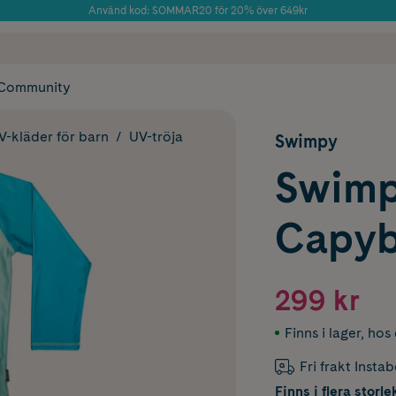
Använd kod: SOMMAR20 för 20% över 649kr
Årets Butik 2025 inom Skönhet
 frakt
✓ Rådgivning från farmaceuter & hudterapeuter
✓ Poäng på alla
Community
V-kläder för barn
UV-tröja
Swimpy
Swimp
Capyb
299 kr
Finns i lager
,
hos 
Fri frakt Insta
Finns i flera storle