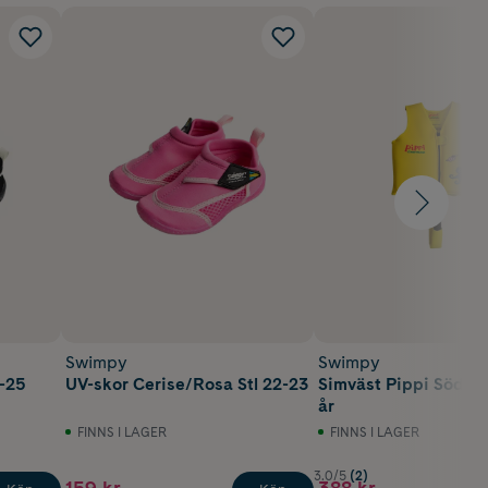
Swimpy
Swimpy
4-25
UV-skor Cerise/Rosa Stl 22-23
Simväst Pippi Söder
år
FINNS I LAGER
FINNS I LAGER
3.0/5
(2)
159 kr
388 kr