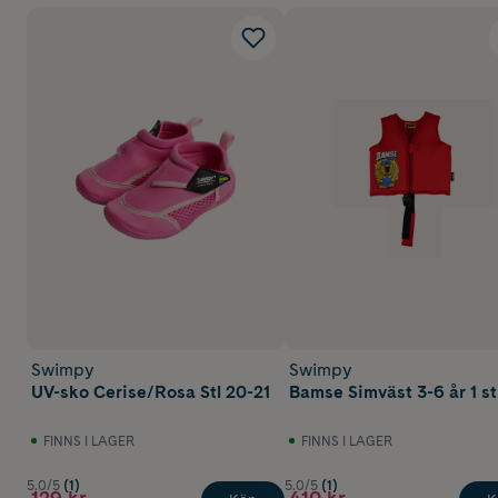
Swimpy
Swimpy
UV-sko Cerise/Rosa Stl 20-21
Bamse Simväst 3-6 år 1 st
FINNS I LAGER
FINNS I LAGER
5.0/5
(1)
5.0/5
(1)
129 kr
410 kr