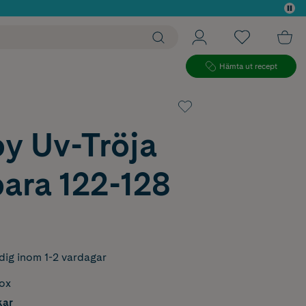
 köp*
Hämta ut recept
y Uv-Tröja
ara 122-128
dig inom 1-2 vardagar
box
kar