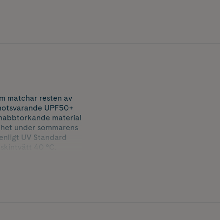
m matchar resten av
ng motsvarande UPF50+
h snabbtorkande material
rihet under sommarens
d enligt UV Standard
skintvätt 40 °C.