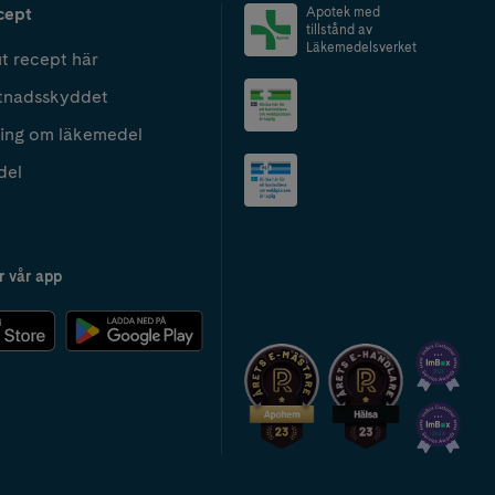
cept
Apotek med
tillstånd av
Läkemedelsverket
t recept här
tnadsskyddet
ing om läkemedel
del
r vår app
2024