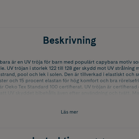
Beskrivning
ara är en UV tröja för barn med populärt capybara motiv so
. UV tröjan i storlek 122 till 128 ger skydd mot UV strålni
strand, pool och lek i solen. Den är tillverkad i elastiskt oc
ter och 15 procent elastan för hög komfort och bra rörelsef
 är Oeko Tex Standard 100 certifierat. UV tröjan är certifiera
er att UV skyddet bibehålls även efter användning och tvätt. Ma
Läs mer