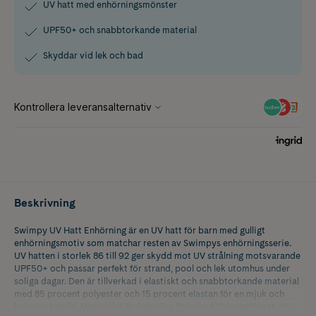
UV hatt med enhörningsmönster
UPF50+ och snabbtorkande material
Skyddar vid lek och bad
Beskrivning
Swimpy UV Hatt Enhörning är en UV hatt för barn med gulligt
enhörningsmotiv som matchar resten av Swimpys enhörningsserie.
UV hatten i storlek 86 till 92 ger skydd mot UV strålning motsvarande
UPF50+ och passar perfekt för strand, pool och lek utomhus under
soliga dagar. Den är tillverkad i elastiskt och snabbtorkande material
med 85 procent polyester och 15 procent elastan för en mjuk och
bekväm känsla. Materialet är Oeko Tex Standard 100 certifierat. UV