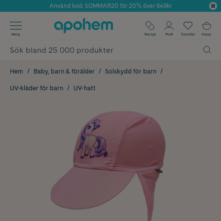
Använd kod: SOMMAR20 för 20% över 649kr
Årets Butik 2025 inom Skönhet
✓ Fri frakt
Meny
Recept
Profil
Favoriter
Kassa
✓ Rådgivning från farmaceuter & hudterapeuter
✓ Poäng på alla köp*
Hem
Baby, barn & förälder
Solskydd för barn
UV-kläder för barn
UV-hatt