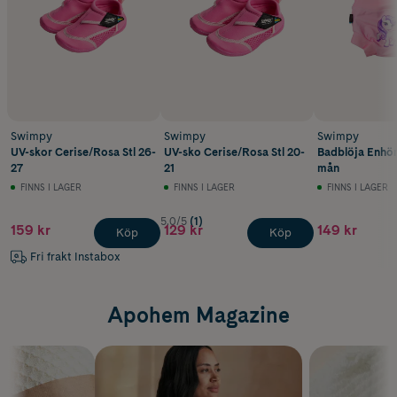
Swimpy
Swimpy
Swimpy
UV-skor Cerise/Rosa Stl 26-
UV-sko Cerise/Rosa Stl 20-
Badblöja Enhör
27
21
mån
FINNS I LAGER
FINNS I LAGER
FINNS I LAGER
5.0/5
(1)
159 kr
129 kr
149 kr
Köp
Köp
Fri frakt Instabox
Apohem Magazine