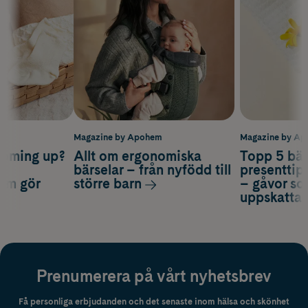
m
Magazine by Apohem
Magazine by A
coming up?
Allt om ergonomiska
Topp 5 bäs
a
bärselar – från nyfödd till
presenttips
som gör
större barn
– gåvor so
uppskatta
Prenumerera på vårt nyhetsbrev
Få personliga erbjudanden och det senaste inom hälsa och skönhet