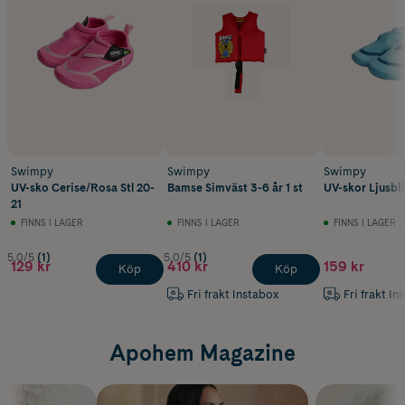
Swimpy
Swimpy
Swimpy
UV-sko Cerise/Rosa Stl 20-
Bamse Simväst 3-6 år 1 st
UV-skor Ljusblå
21
FINNS I LAGER
FINNS I LAGER
FINNS I LAGER
5.0/5
(1)
5.0/5
(1)
129 kr
410 kr
159 kr
Köp
Köp
Fri frakt Instabox
Fri frakt In
Apohem Magazine