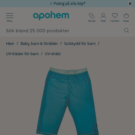
✓ Poäng på alla köp*
✓ Rådgivning från farmaceuter & hudterapeuter
Använd kod: SOMMAR20 för 20% över 649kr
Årets Butik 2025 inom Skönhet
✓ Fri frakt
Meny
Recept
Profil
Favoriter
Kassa
Hem
Baby, barn & förälder
Solskydd för barn
UV-kläder för barn
UV-dräkt