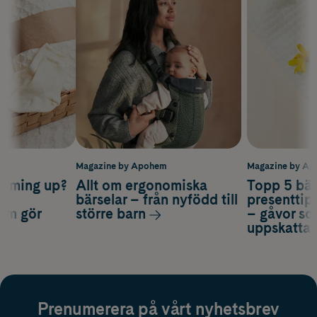
m
Magazine by Apohem
Magazine by A
coming up?
Allt om ergonomiska
Topp 5 bäs
a
bärselar – från nyfödd till
presenttips
som gör
större barn
– gåvor so
uppskatta
Prenumerera på vårt nyhetsbrev