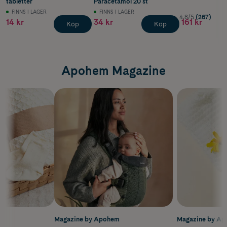
tabletter
Paracetamol 20 st
FINNS I LAGER
FINNS I LAGER
4.8/5
(267)
14 kr
34 kr
161 kr
Köp
Köp
Apohem Magazine
m
Magazine by Apohem
Magazine by A