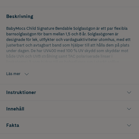
Beskrivning
BabyMocs Child Signature Bendable Solglasögon är ett par flexibla
barnsolglasögon för barn mellan 1,5 och 8 år. Solglasögonen är
designade för lek, utflykter och vardagsaktiviteter utomhus, med ett
justerbart och avtagbart band som hjälper till att hålla dem på plats
under dagen. De har UV400 med 100 % UV skydd som skyddar mot
både UVA och UVB strålning samt TAC polariserade linser i
linskategori 3 som bidrar till en behagligare syn i starkt solljus.
Den böjbara konstruktionen är flexibel och anpassad för aktiv
Läs mer
användning. Solglasögonen är BPA fria, CE märkta och uppfyller EN
ISO 12312 1:2013 + A1 2015 samt BS EN ISO 12312 1:2013 + A1 2015.
Levereras i ett skyddande fodral av filt.
Instruktioner
Innehåller 1 st.
Innehåll
Fakta