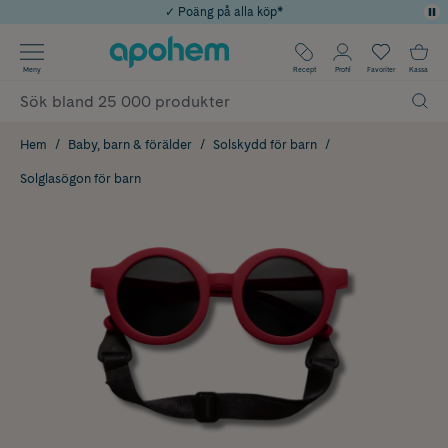
✓ Poäng på alla köp*
✓ Rådgivning från farmaceuter & hudterapeuter
Använd kod: SOMMAR20 för 20% över 649kr
Årets Butik 2025 inom Skönhet
✓ Fri frakt
Meny
Recept
Profil
Favoriter
Kassa
Hem
Baby, barn & förälder
Solskydd för barn
Solglasögon för barn