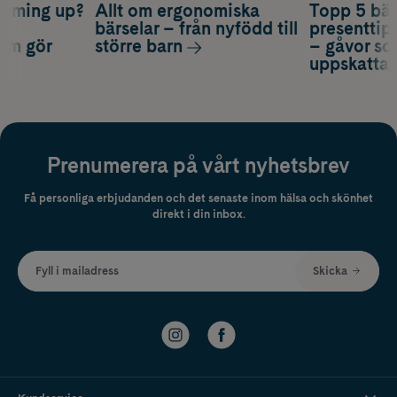
coming up?
Allt om ergonomiska
Topp 5 bäs
a
bärselar – från nyfödd till
presenttips
som gör
större barn
– gåvor so
uppskatta
Prenumerera på vårt nyhetsbrev
Få personliga erbjudanden och det senaste inom hälsa och skönhet
direkt i din inbox.
Fyll i mailadress
Skicka