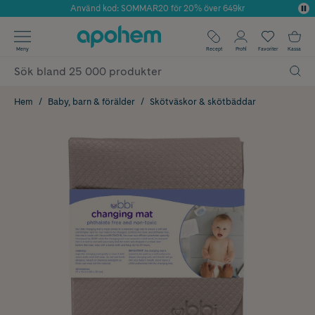
Använd kod: SOMMAR20 för 20% över 649kr
Årets Butik 2025 inom Skönhet
✓ Fri frakt
Meny
Recept
Profil
Favoriter
Kassa
✓ Rådgivning från farmaceuter & hudterapeuter
✓ Poäng på alla köp*
Hem
Baby, barn & förälder
Skötväskor & skötbäddar