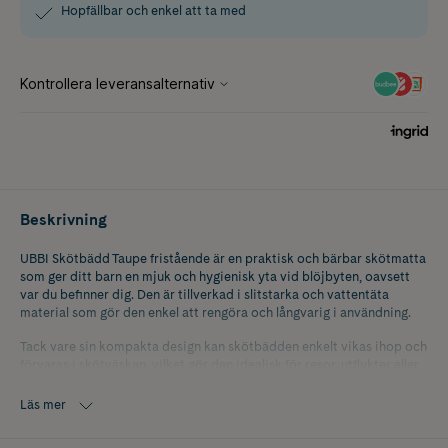
Hopfällbar och enkel att ta med
Beskrivning
UBBI Skötbädd Taupe fristående är en praktisk och bärbar skötmatta
som ger ditt barn en mjuk och hygienisk yta vid blöjbyten, oavsett
var du befinner dig. Den är tillverkad i slitstarka och vattentäta
material som gör den enkel att rengöra och långvarig i användning.
Tack vare sin kompakta design kan skötbädden enkelt vikas ihop och
förvaras i skötväskan, vilket gör den idealisk för resor, utflykter eller
användning i vardagen.
Läs mer
Innehåller 1 st.