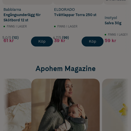
Babblarna
ELDORADO
Engångsunderlägg för
Tvättlappar Torra 250 st
Inotyol
Skötbord 12 st
Salva 30g
FINNS I LAGER
FINNS I LAGER
FINNS I LAGER
5.0/5
(10)
4.7/5
(99)
61 kr
39 kr
59 kr
Köp
Köp
Apohem Magazine