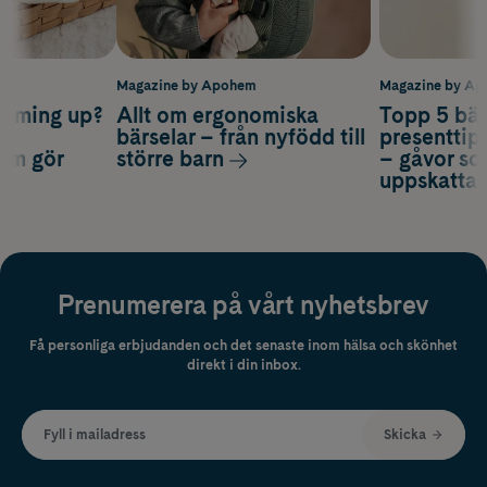
m
Magazine by Apohem
Magazine by A
coming up?
Allt om ergonomiska
Topp 5 bäs
a
bärselar – från nyfödd till
presenttips
som gör
större barn
– gåvor so
uppskatta
Prenumerera på vårt nyhetsbrev
Få personliga erbjudanden och det senaste inom hälsa och skönhet
direkt i din inbox.
Fyll i mailadress
Skicka