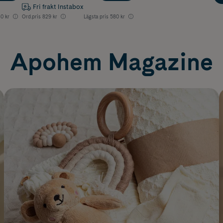
Fri frakt Instabox
0 kr
Ord.pris
829 kr
Lägsta pris
580 kr
Apohem Magazine