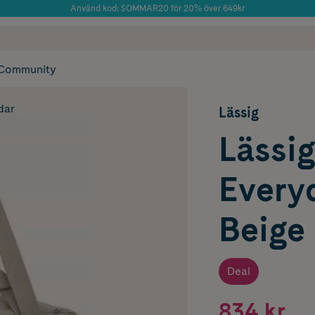
Använd kod: SOMMAR20 för 20% över 649kr
Årets Butik 2025 inom Skönhet
 frakt
✓ Rådgivning från farmaceuter & hudterapeuter
✓ Poäng på alla
Community
dar
Lässig
Lässi
Every
Beige
Deal
834 kr