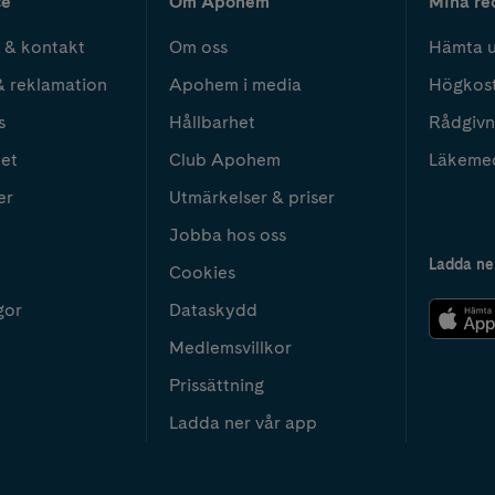
ce
Om Apohem
Mina re
 & kontakt
Om oss
Hämta u
& reklamation
Apohem i media
Högkos
s
Hållbarhet
Rådgivn
het
Club Apohem
Läkeme
er
Utmärkelser & priser
Jobba hos oss
Ladda ne
Cookies
gor
Dataskydd
Medlemsvillkor
Prissättning
Ladda ner vår app