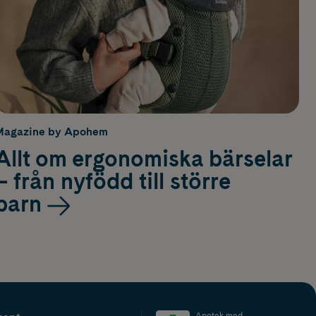
Magazine by Apohem
Allt om ergonomiska bärselar
– från nyfödd till större
barn
Apotek med