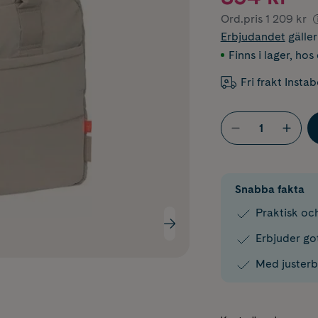
Ord.pris
1 209 kr
Erbjudandet
gälle
Finns i lager
,
hos 
Fri frakt Insta
Snabba fakta
Praktisk och
Erbjuder go
Med justerb