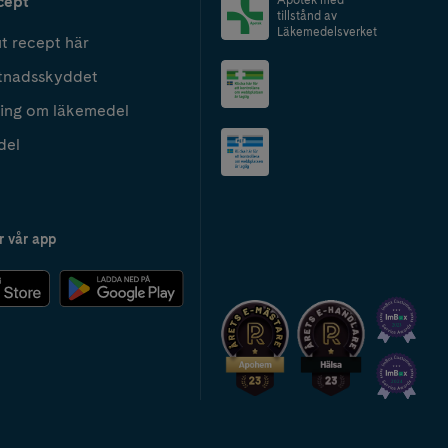
cept
tillstånd av
Läkemedelsverket
t recept här
tnadsskyddet
ing om läkemedel
del
r vår app
2024