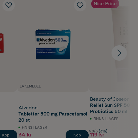
Nice Price
LÄKEMEDEL
Beauty of Joseon
Relief Sun SPF 50 Ri
Alvedon
Probiotics 50 ml
Tabletter 500 mg Paracetamol
FINNS I LAGER
20 st
FINNS I LAGER
4.8/5
(316)
34 kr
119 kr
Köp
Köp