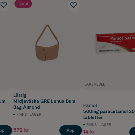
Deal
LÄKEMEDEL
Lässig
Bum
Midjeväska GRE Lunua Bum
Pamol
Bag Almond
500mg paracetamol 20
FINNS I LAGER
tabletter
FINNS I LAGER
572 kr
öp
Köp
14 kr