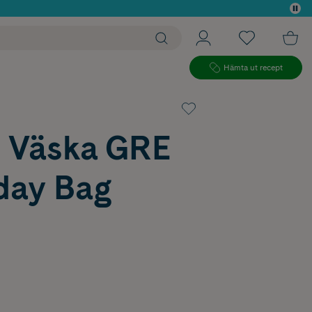
 köp*
Hämta ut recept
g Väska GRE
day Bag