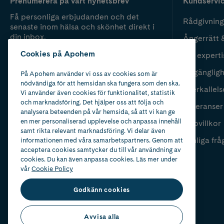
Prenumerera på vårt nyhetsbrev
Kundservi
Få personliga erbjudanden och det
Rådgivning
senaste inom hälsa och skönhet direkt i
din inbox.
Ångerrätt 
Cookies på Apohem
Vår experti
Fyll i mailadress
Skicka
Tillgänglig
På Apohem använder vi oss av cookies som är
nödvändiga för att hemsidan ska fungera som den ska.
Återkallels
Vi använder även cookies för funktionalitet, statistik
och marknadsföring. Det hjälper oss att följa och
Leveranser
analysera beteenden på vår hemsida, så att vi kan ge
en mer personaliserad upplevelse och anpassa innehåll
Köpvillkor
samt rikta relevant marknadsföring. Vi delar även
Vanliga frå
informationen med våra samarbetspartners. Genom att
acceptera cookies samtycker du till vår användning av
cookies. Du kan även anpassa cookies. Läs mer under
vår
Cookie Policy
Godkänn cookies
Avvisa alla