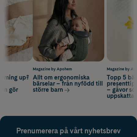
m
Magazine by Apohem
Magazine by A
coming up?
Allt om ergonomiska
Topp 5 bäs
a
bärselar – från nyfödd till
presenttips
som gör
större barn
– gåvor so
uppskatta
Prenumerera på vårt nyhetsbrev