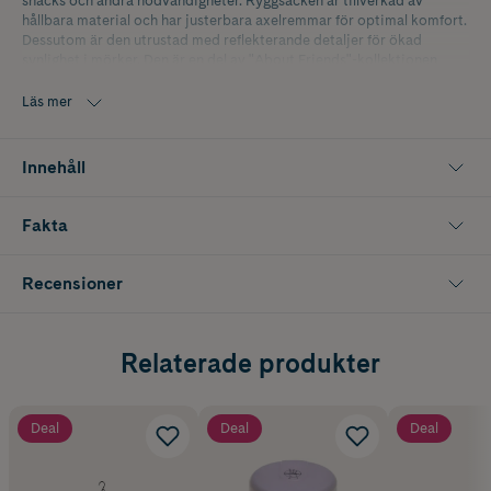
snacks och andra nödvändigheter. Ryggsäcken är tillverkad av
hållbara material och har justerbara axelremmar för optimal komfort.
Dessutom är den utrustad med reflekterande detaljer för ökad
synlighet i mörker. Den är en del av "About Friends"-kollektionen,
vilket gör den både funktionell och trendig för små äventyrare.
Läs mer
Innehåll
Fakta
Recensioner
Relaterade produkter
Deal
Deal
Deal