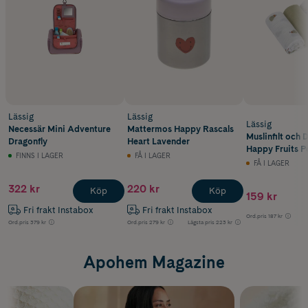
Lässig
Lässig
Lässig
Necessär Mini Adventure
Mattermos Happy Rascals
Muslinfilt och 
Dragonfly
Heart Lavender
Happy Fruits P
FINNS I LAGER
FÅ I LAGER
FÅ I LAGER
322 kr
220 kr
Köp
Köp
159 kr
Fri frakt Instabox
Fri frakt Instabox
Ord.pris
187 kr
Ord.pris
379 kr
Ord.pris
279 kr
Lägsta pris
223 kr
Apohem Magazine