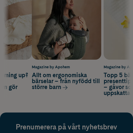
m
Magazine by Apohem
Magazine by A
coming up?
Allt om ergonomiska
Topp 5 bäs
a
bärselar – från nyfödd till
presenttips
som gör
större barn
– gåvor so
uppskatta
Prenumerera på vårt nyhetsbrev