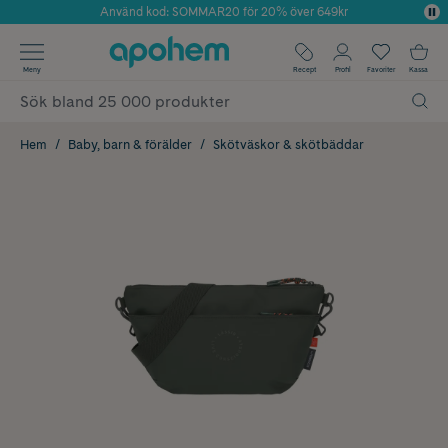
Använd kod: SOMMAR20 för 20% över 649kr
Årets Butik 2025 inom Skönhet
✓ Fri frakt
Meny
Recept
Profil
Favoriter
Kassa
✓ Rådgivning från farmaceuter & hudterapeuter
✓ Poäng på alla köp*
Hem
Baby, barn & förälder
Skötväskor & skötbäddar