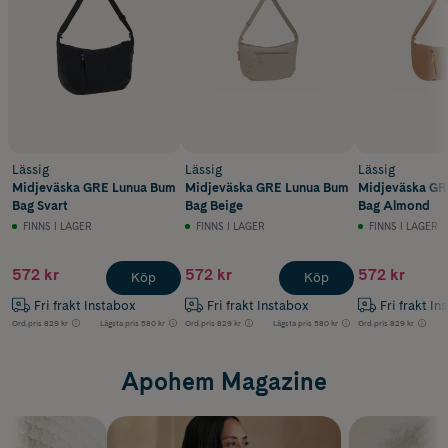
Lässig
Lässig
Lässig
Midjeväska GRE Lunua Bum
Midjeväska GRE Lunua Bum
Midjeväska GR
Bag Svart
Bag Beige
Bag Almond
FINNS I LAGER
FINNS I LAGER
FINNS I LAGER
572 kr
572 kr
572 kr
Köp
Köp
Fri frakt Instabox
Fri frakt Instabox
Fri frakt In
Ord.pris
829 kr
Lägsta pris
580 kr
Ord.pris
829 kr
Lägsta pris
580 kr
Ord.pris
829 kr
Apohem Magazine