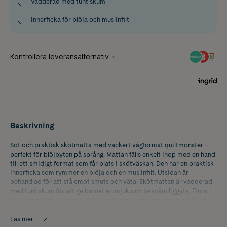
Vadderad med tunt skum
Innerficka för blöja och muslinfilt
Beskrivning
Söt och praktisk skötmatta med vackert vågformat quiltmönster –
perfekt för blöjbyten på språng. Mattan fälls enkelt ihop med en hand
till ett smidigt format som får plats i skötväskan. Den har en praktisk
innerficka som rymmer en blöja och en muslinfilt. Utsidan är
behandlad för att stå emot smuts och väta. Skötmattan är vadderad
med tunt skum för att ge barnet en mjuk och bekväm liggyta. Finns i
flera enfärgade varianter och Cam Cams signaturmönster. Quiltad
skötmatta i vita och bruna nyanser.
Läs mer
- Material: 100 % ekologisk bomull