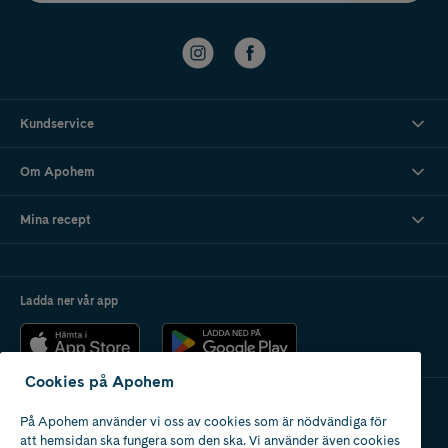
Kundservice
Om Apohem
Mina recept
Ladda ner vår app
Cookies på Apohem
På Apohem använder vi oss av cookies som är nödvändiga för
Apotek med tillstånd
att hemsidan ska fungera som den ska. Vi använder även cookies
av Läkemedelsverket