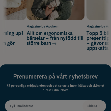
m
Magazine by Apohem
Magazine by A
coming up?
Allt om ergonomiska
Topp 5 bäs
a
bärselar – från nyfödd till
presenttips
som gör
större barn
– gåvor so
uppskatta
Prenumerera på vårt nyhetsbrev
Få personliga erbjudanden och det senaste inom hälsa och skönhet
direkt i din inbox.
Fyll i mailadress
Skicka