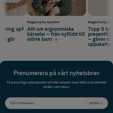
m
Magazine by Apohem
Magazine by A
coming up?
Allt om ergonomiska
Topp 5 bäs
a
bärselar – från nyfödd till
presenttips
som gör
större barn
– gåvor so
uppskatta
Prenumerera på vårt nyhetsbrev
Få personliga erbjudanden och det senaste inom hälsa och skönhet
direkt i din inbox.
Fyll i mailadress
Skicka