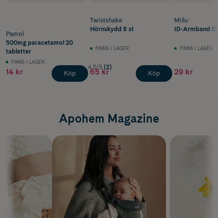
Twistshake
Millu
Hörnskydd 8 st
ID-Armband Dju
Pamol
500mg paracetamol 20
FINNS I LAGER
FINNS I LAGER
tabletter
FINNS I LAGER
4.5/5
(2)
14 kr
65 kr
29 kr
Köp
Köp
Apohem Magazine