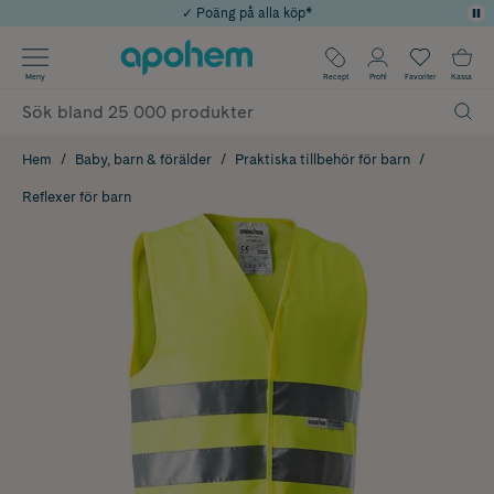
✓ Poäng på alla köp*
✓ Rådgivning från farmaceuter & hudterapeuter
Använd kod: SOMMAR20 för 20% över 649kr
Årets Butik 2025 inom Skönhet
✓ Fri frakt
Meny
Recept
Profil
Favoriter
Kassa
Hem
Baby, barn & förälder
Praktiska tillbehör för barn
Reflexer för barn