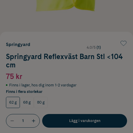
Springyard
4.0/5
(1)
Springyard Reflexväst Barn Stl <104
cm
75 kr
Finns i lager
,
hos dig inom 1-2 vardagar
Finns i flera storlekar
62 g
68 g
80 g
Lägg i varukorgen