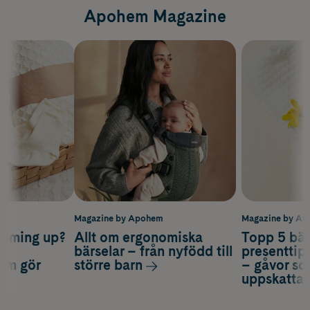
Apohem Magazine
m
Magazine by Apohem
Magazine by A
coming up?
Allt om ergonomiska
Topp 5 bäs
a
bärselar – från nyfödd till
presenttips
som gör
större barn
– gåvor so
uppskatta