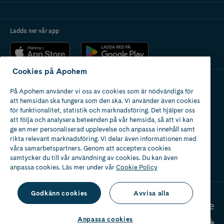
Ladda ner vår app
Cookies på Apohem
På Apohem använder vi oss av cookies som är nödvändiga för
Apotek med tillstånd
att hemsidan ska fungera som den ska. Vi använder även cookies
av Läkemedelsverket
för funktionalitet, statistik och marknadsföring. Det hjälper oss
att följa och analysera beteenden på vår hemsida, så att vi kan
ge en mer personaliserad upplevelse och anpassa innehåll samt
rikta relevant marknadsföring. Vi delar även informationen med
våra samarbetspartners. Genom att acceptera cookies
samtycker du till vår användning av cookies. Du kan även
2024
anpassa cookies. Läs mer under vår
Cookie Policy
Godkänn cookies
Avvisa alla
Anpassa cookies