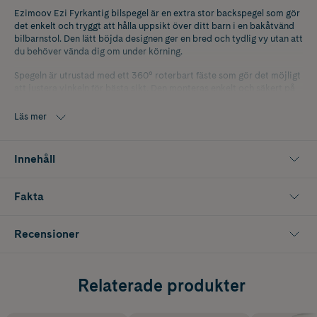
Ezimoov Ezi Fyrkantig bilspegel är en extra stor backspegel som gör
det enkelt och tryggt att hålla uppsikt över ditt barn i en bakåtvänd
bilbarnstol. Den lätt böjda designen ger en bred och tydlig vy utan att
du behöver vända dig om under körning.
Spegeln är utrustad med ett 360° roterbart fäste som gör det möjligt
att justera vinkeln för bästa sikt. Den monteras enkelt och säkert på
bilens nackstöd med dubbla remmar och passar alla typer av
nackstöd. Tillverkad av akryl och 82 % återvunnen plast kombinerar
Läs mer
den säkerhet, hållbarhet och miljöhänsyn.
Innehåller 1 st.
Innehåll
Fakta
Recensioner
Relaterade produkter