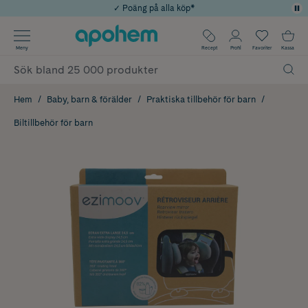
✓ Poäng på alla köp*
✓ Rådgivning från farmaceuter & hudterapeuter
Använd kod: SOMMAR20 för 20% över 649kr
Årets Butik 2025 inom Skönhet
✓ Fri frakt
Meny
Recept
Profil
Favoriter
Kassa
Hem
Baby, barn & förälder
Praktiska tillbehör för barn
Biltillbehör för barn