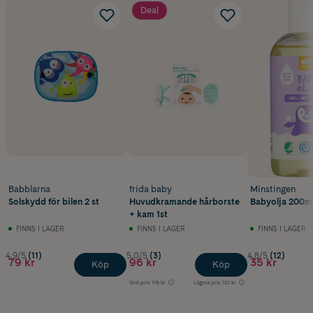
Deal
Babblarna
frida baby
Minstingen
Solskydd för bilen 2 st
Huvudkramande hårborste
Babyolja 200m
+ kam 1st
FINNS I LAGER
FINNS I LAGER
FINNS I LAGER
4.9/5
(11)
5.0/5
(3)
4.8/5
(12)
79 kr
96 kr
35 kr
Köp
Köp
Ord.pris
119 kr
Lägsta pris
101 kr