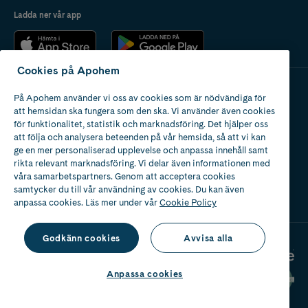
Ladda ner vår app
Cookies på Apohem
På Apohem använder vi oss av cookies som är nödvändiga för
Apotek med tillstånd
att hemsidan ska fungera som den ska. Vi använder även cookies
av Läkemedelsverket
för funktionalitet, statistik och marknadsföring. Det hjälper oss
att följa och analysera beteenden på vår hemsida, så att vi kan
ge en mer personaliserad upplevelse och anpassa innehåll samt
rikta relevant marknadsföring. Vi delar även informationen med
våra samarbetspartners. Genom att acceptera cookies
samtycker du till vår användning av cookies. Du kan även
2024
anpassa cookies. Läs mer under vår
Cookie Policy
Godkänn cookies
Avvisa alla
Anpassa cookies