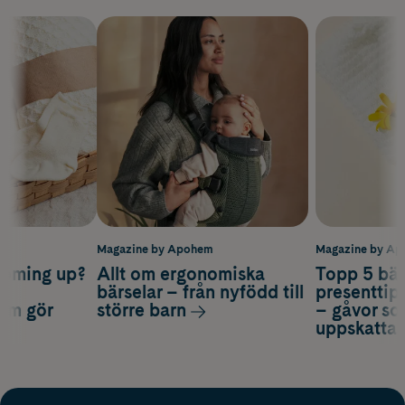
m
Magazine by Apohem
Magazine by A
coming up?
Allt om ergonomiska
Topp 5 bäs
a
bärselar – från nyfödd till
presenttips
som gör
större barn
– gåvor so
uppskatta