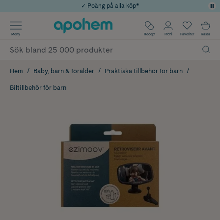
✓ Poäng på alla köp*
✓ Rådgivning från farmaceuter & hudterapeuter
Använd kod: SOMMAR20 för 20% över 649kr
Årets Butik 2025 inom Skönhet
✓ Fri frakt
Meny
Recept
Profil
Favoriter
Kassa
Hem
Baby, barn & förälder
Praktiska tillbehör för barn
Biltillbehör för barn