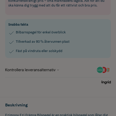
konkurrenskraftigt pris – ofta marknadens lägsta. Allt för att du
ska känna dig trygg med att du får ett rättvist och bra pris.
Snabba fakta
Bilbarnspegel för enkel överblick
Tillverkad av 80 % återvunnen plast
Fäst på vindruta eller solskydd
Beskrivning
Ezimoov Ezi Främre Bilspegel är en praktisk bilspegel som låter dig