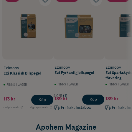
Ezimoov
Ezimoov
Ezimoov
Ezi Fyrkantig bilspegel
Ezi Sparkskyd
Ezi Klassisk Bilspegel
förvaring
FINNS I LAGER
FINNS I LAGER
FINNS I LAGER
4.0/5
(1)
189 kr
189 kr
113 kr
Köp
Köp
Fri frakt Instabox
Fri frakt In
Ord.pris
149 kr
Lägsta pris
148 kr
Apohem Magazine