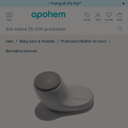
✓ Poäng på alla köp*
✓ Rådgivning från farmaceuter & hudterapeuter
Använd kod: SOMMAR20 för 20% över 649kr
Årets Butik 2025 inom Skönhet
✓ Fri frakt
Meny
Recept
Profil
Favoriter
Kassa
Hem
Baby, barn & förälder
Praktiska tillbehör för barn
Barnsäkra hemmet