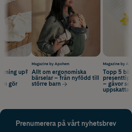
m
Magazine by Apohem
Magazine by A
coming up?
Allt om ergonomiska
Topp 5 bäs
a
bärselar – från nyfödd till
presenttips
som gör
större barn
– gåvor so
uppskatta
Prenumerera på vårt nyhetsbrev