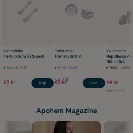
Twistshake
Twistshake
Twistshake
Flerfunktionslås 2-pack
Hörnskydd 8 st
Nappflaska Ant
180 ml Grå
FINNS I LAGER
FINNS I LAGER
FINNS I LAGER
4.5/5
(2)
95 kr
65 kr
49 kr
Köp
Köp
Ord.pris
61 kr
Apohem Magazine