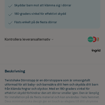
Skyddar barn mot att klämma sig i dörrar
180-graders vinkel för effektivt skydd
Fästs enkelt på de flesta dörrar
Beskrivning
Twistshake Dörrstopp är en dörrstoppare som är omsorgsfullt
utformad för att baby- och barnsäkra ditt hem och skydda ditt barn
från klämda fingrar och olyckor. Med en 180-graders vinkel för
effektivt skydd förhindrar den att dörrar smäller igen. Den är lämplig
för installation på de flesta material och kan användas i hela hemmet.
Dess minimalistiska design ger en touch av elegans till ditt utrymme