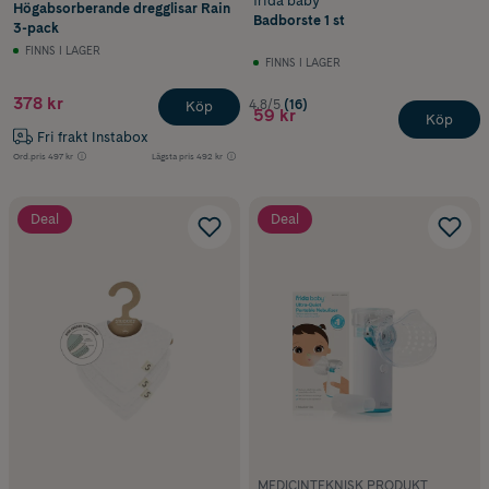
frida baby
Högabsorberande dregglisar Rain
Badborste 1 st
3-pack
FINNS I LAGER
FINNS I LAGER
378 kr
4.8/5
(16)
Köp
59 kr
Köp
Fri frakt Instabox
Ord.pris
497 kr
Lägsta pris
492 kr
Deal
Deal
MEDICINTEKNISK PRODUKT