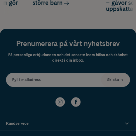
som gör
större barn
– gåvor so
uppskatta
Prenumerera på vårt nyhetsbrev
Få personliga erbjudanden och det senaste inom hälsa och skönhet
direkt i din inbox.
Fyll i mailadress
Skicka
Kundservice