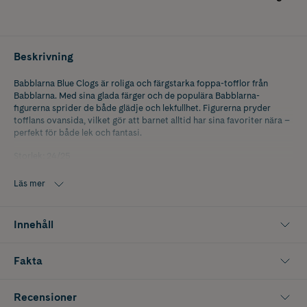
Beskrivning
Babblarna Blue Clogs är roliga och färgstarka foppa-tofflor från
Babblarna. Med sina glada färger och de populära Babblarna-
figurerna sprider de både glädje och lekfullhet. Figurerna pryder
tofflans ovansida, vilket gör att barnet alltid har sina favoriter nära –
perfekt för både lek och fantasi.
Storlek: 24/25
Läs mer
Innehåll
Fakta
Recensioner