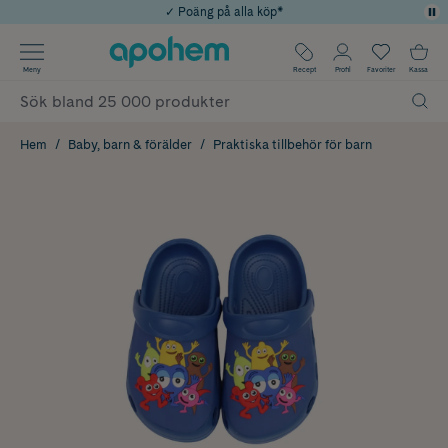
✓ Poäng på alla köp*
✓ Rådgivning från farmaceuter & hudterapeuter
Använd kod: SOMMAR20 för 20% över 649kr
Årets Butik 2025 inom Skönhet
✓ Fri frakt
Meny
Recept
Profil
Favoriter
Kassa
Hem
Baby, barn & förälder
Praktiska tillbehör för barn