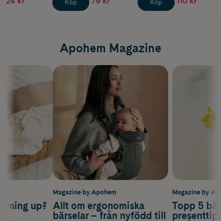
24 kr
79 kr
110 kr
Köp
Köp
Apohem Magazine
m
Magazine by Apohem
Magazine by A
coming up?
Allt om ergonomiska
Topp 5 bäs
a
bärselar – från nyfödd till
presenttips