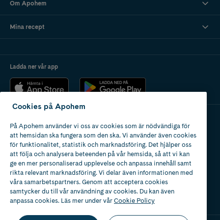
Om Apohem
Mina recept
Ladda ner vår app
Cookies på Apohem
På Apohem använder vi oss av cookies som är nödvändiga för
Apotek med tillstånd
att hemsidan ska fungera som den ska. Vi använder även cookies
av Läkemedelsverket
för funktionalitet, statistik och marknadsföring. Det hjälper oss
att följa och analysera beteenden på vår hemsida, så att vi kan
ge en mer personaliserad upplevelse och anpassa innehåll samt
rikta relevant marknadsföring. Vi delar även informationen med
våra samarbetspartners. Genom att acceptera cookies
samtycker du till vår användning av cookies. Du kan även
2024
anpassa cookies. Läs mer under vår
Cookie Policy