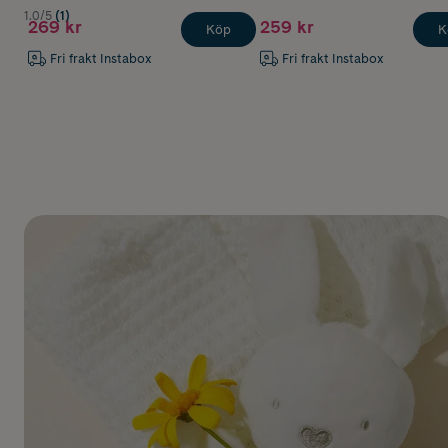
1.0/5
(1)
269 kr
259 kr
Köp
K
Fri frakt Instabox
Fri frakt Instabox