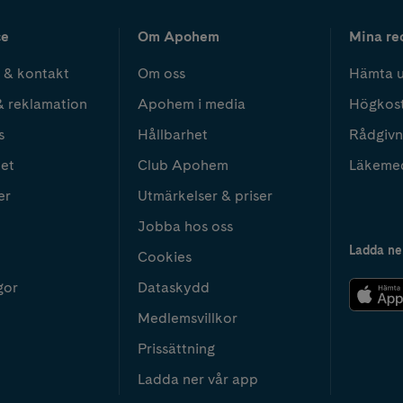
ce
Om Apohem
Mina re
 & kontakt
Om oss
Hämta u
& reklamation
Apohem i media
Högkos
s
Hållbarhet
Rådgivn
het
Club Apohem
Läkeme
er
Utmärkelser & priser
Jobba hos oss
Ladda ne
Cookies
gor
Dataskydd
Medlemsvillkor
Prissättning
Ladda ner vår app