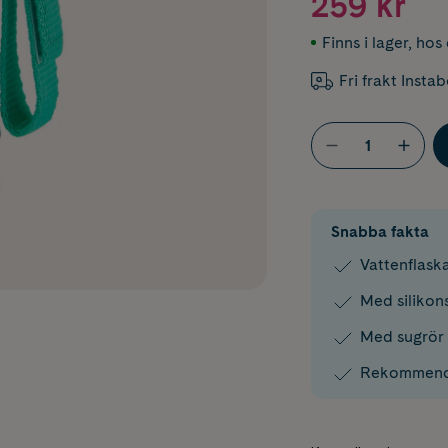
259 kr
Finns i lager
,
hos 
Fri frakt Insta
Snabba fakta
Vattenflaska 
Med silikon
Med sugrör
Rekommende