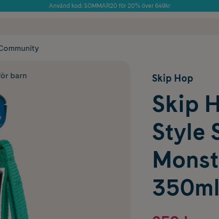
Använd kod: SOMMAR20 för 20% över 649kr
Årets Butik 2025 inom Skönhet
 frakt
✓ Rådgivning från farmaceuter & hudterapeuter
✓ Poäng på alla
Community
för barn
Skip Hop
Skip 
Style 
Monst
350m