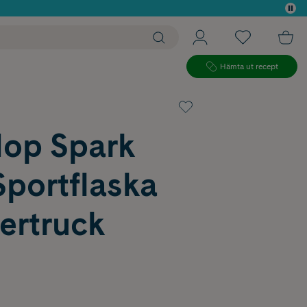
 köp*
Hämta ut recept
Hop Spark
Sportflaska
ertruck
l