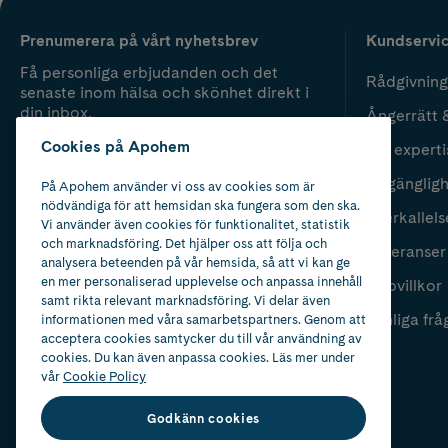
Prenumerera på vårt nyhetsbrev
Kundservi
Få personliga erbjudanden och det
Rådgivning
senaste inom hälsa och skönhet direkt i
din inbox.
Ångerrätt 
Cookies på Apohem
Vår experti
Fyll i mailadress
Skicka
Tillgänglig
På Apohem använder vi oss av cookies som är
nödvändiga för att hemsidan ska fungera som den ska.
Återkallels
Vi använder även cookies för funktionalitet, statistik
och marknadsföring. Det hjälper oss att följa och
Leveranser
analysera beteenden på vår hemsida, så att vi kan ge
en mer personaliserad upplevelse och anpassa innehåll
Köpvillkor
samt rikta relevant marknadsföring. Vi delar även
Vanliga frå
informationen med våra samarbetspartners. Genom att
acceptera cookies samtycker du till vår användning av
cookies. Du kan även anpassa cookies. Läs mer under
vår
Cookie Policy
Godkänn cookies