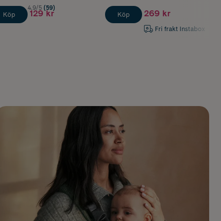
4.9/5
(59)
129 kr
269 kr
Köp
Köp
Fri frakt Instabox