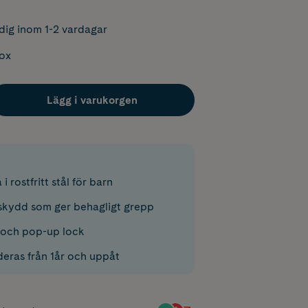
dig inom 1-2 vardagar
box
Lägg i varukorgen
i rostfritt stål för barn
skydd som ger behagligt grepp
 och pop-up lock
ras från 1år och uppåt