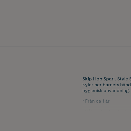
Skip Hop Spark Style Sp
kyler ner barnets hände
hygienisk användning. 
• Från ca 1 år
• Håller drycken kall u
• Rem med kardborreb