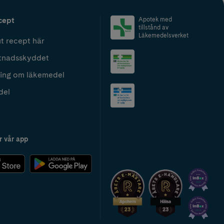
cept
Apotek med
tillstånd av
Läkemedelsverket
t recept här
tnadsskyddet
ing om läkemedel
del
r vår app
2024