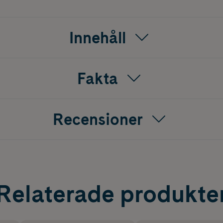
rgen
Innehåll
ment följer REACH samt EU-standarder och innehåller inga fö
Fakta
Recensioner
Relaterade produkte