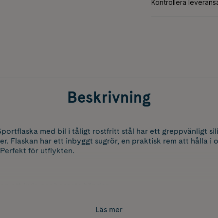
Beskrivning
ortflaska med bil i tåligt rostfritt stål har ett greppvänligt s
r. Flaskan har ett inbyggt sugrör, en praktisk rem att hålla i
Perfekt för utflykten.
tan att kyla ner barnets händer
and som kan fästas på det mesta
Läs mer