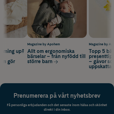
m
Magazine by Apohem
Magazine by A
coming up?
Allt om ergonomiska
Topp 5 bäs
a
bärselar – från nyfödd till
presenttips
som gör
större barn
– gåvor so
uppskatta
Prenumerera på vårt nyhetsbrev
Få personliga erbjudanden och det senaste inom hälsa och skönhet
direkt i din inbox.