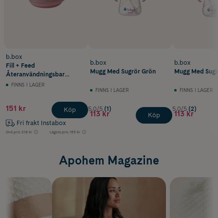
b.box
b.box
b.box
Fill + Feed
Mugg Med Sugrör Grön
Mugg Med Sugr
Återanvändningsbar
Klämmis Matlåda Rosa
FINNS I LAGER
FINNS I LAGER
FINNS I LAGER
151 kr
5.0/5
(1)
5.0/5
(2)
Köp
113 kr
113 kr
Köp
Fri frakt Instabox
Ord.pris
219 kr
Lägsta pris
153 kr
Apohem Magazine