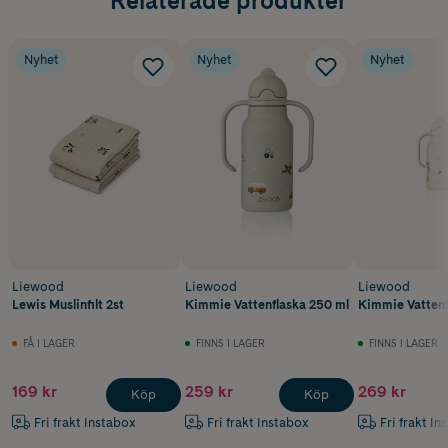
Relaterade produkter
Nyhet
Nyhet
Nyhet
Liewood
Liewood
Liewood
Lewis Muslinfilt 2st
Kimmie Vattenflaska 250 ml
Kimmie Vattenf
FÅ I LAGER
FINNS I LAGER
FINNS I LAGER
169 kr
259 kr
269 kr
Köp
Köp
Fri frakt Instabox
Fri frakt Instabox
Fri frakt In