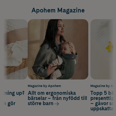
Apohem Magazine
m
Magazine by Apohem
Magazine by A
coming up?
Allt om ergonomiska
Topp 5 bäs
a
bärselar – från nyfödd till
presenttips
som gör
större barn
– gåvor so
uppskatta