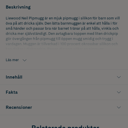
Beskrivning
Liewood Neil Pipmugg är en mjuk pipmugg i silikon för barn som vill
öva på att dricka själv. Den lätta barnmuggen är enkel att hålla i för
små händer och passar bra när barnet tränar på att hålla, vinkla och
dricka mer självständigt. Den avtagbara toppen med liten drickpip
gör övergången från pipmugg till öppen mugg smidig och trygg i
vardagen. Muggen är tillverkad i 100 procent okrossbar silikon och
kan diskas i diskmaskin. Passar dig som söker en pipmugg,
silikonmugg, barnmugg eller drickmugg för små barn.
Läs mer
Innehåller 150 ml
Innehåll
Fakta
Recensioner