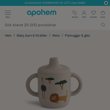
Använd kod: SOMMAR20 för 20% över 649kr
Årets Butik 2025 inom Skönhet
✓ Fri frakt
Meny
Recept
Profil
Favoriter
Kassa
✓ Rådgivning från farmaceuter & hudterapeuter
✓ Poäng på alla köp*
Hem
Baby, barn & förälder
Mata
Pipmuggar & glas