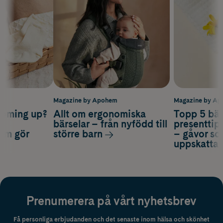
m
Magazine by Apohem
Magazine by A
coming up?
Allt om ergonomiska
Topp 5 bäs
a
bärselar – från nyfödd till
presenttips
som gör
större barn
– gåvor so
uppskatta
Prenumerera på vårt nyhetsbrev
Få personliga erbjudanden och det senaste inom hälsa och skönhet