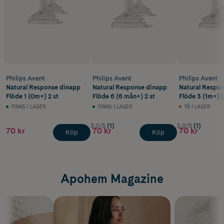
Philips Avent
Philips Avent
Philips Avent
Natural Response dinapp
Natural Response dinapp
Natural Respo
Flöde 1 (0m+) 2 st
Flöde 6 (6 mån+) 2 st
Flöde 3 (1m+) 2
FINNS I LAGER
FINNS I LAGER
FÅ I LAGER
3.0/5
(1)
5.0/5
(1)
70 kr
70 kr
70 kr
Köp
Köp
Apohem Magazine