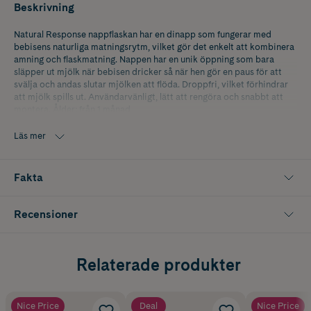
Beskrivning
Natural Response nappflaskan har en dinapp som fungerar med
bebisens naturliga matningsrytm, vilket gör det enkelt att kombinera
amning och flaskmatning. Nappen har en unik öppning som bara
släpper ut mjölk när bebisen dricker så när hen gör en paus för att
svälja och andas slutar mjölken att flöda. Droppfri, vilket förhindrar
att mjölk spills ut. Användarvänligt, lätt att rengöra och snabbt att
montera. Ålder: från 1 månad
Flaskan rymmer 260ml.
Läs mer
Kompatibel med Philips Avent -sortimentet
Fakta
Recensioner
Relaterade produkter
Nice Price
Deal
Nice Price