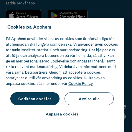
Ladda ner vår app
Cookies på Apohem
På Apohem använder vi oss av cookies som är nödvändiga för
Apotek med tillstånd
att hemsidan ska fungera som den ska. Vi använder även cookies
av Läkemedelsverket
för funktionalitet, statistik och marknadsföring. Det hjälper oss
att följa och analysera beteenden på vår hemsida, så att vi kan
ge en mer personaliserad upplevelse och anpassa innehåll samt
rikta relevant marknadsföring. Vi delar även informationen med
våra samarbetspartners. Genom att acceptera cookies
samtycker du till vår användning av cookies. Du kan även
2024
anpassa cookies. Läs mer under vår
Cookie Policy
Godkänn cookies
Avvisa alla
Anpassa cookies