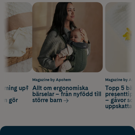
m
Magazine by Apohem
Magazine by A
coming up?
Allt om ergonomiska
Topp 5 bäs
a
bärselar – från nyfödd till
presenttips
som gör
större barn
– gåvor so
uppskatta