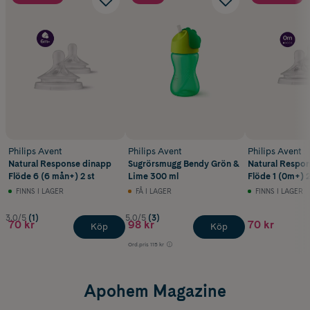
Philips Avent
Philips Avent
Philips Avent
Natural Response dinapp
Sugrörsmugg Bendy Grön &
Natural Respo
Flöde 6 (6 mån+) 2 st
Lime 300 ml
Flöde 1 (0m+) 2
FINNS I LAGER
FÅ I LAGER
FINNS I LAGER
3.0/5
(1)
5.0/5
(3)
70 kr
98 kr
70 kr
Köp
Köp
Ord.pris
115 kr
Apohem Magazine