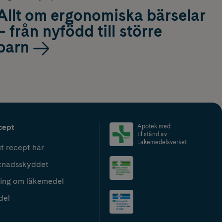
Allt om ergonomiska bärselar
– från nyfödd till större
barn
cept
Apotek med
tillstånd av
Läkemedelsverket
t recept här
tnadsskyddet
ing om läkemedel
del