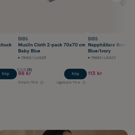
BIBS
BIBS
chuck
Muslin Cloth 2-pack 70x70 cm
Napphållare Braided
Baby Blue
Blue/Ivory
FINNS I LAGER
FINNS I LAGER
5.0/5
(5)
98 kr
113 kr
Köp
Köp
Ord.pris
115 kr
Lägsta pris
114 kr