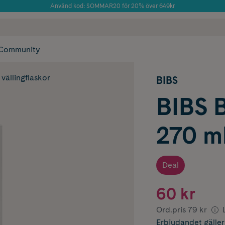
Använd kod: SOMMAR20 för 20% över 649kr
Årets Butik 2025 inom Skönhet
 frakt
✓ Rådgivning från farmaceuter & hudterapeuter
✓ Poäng på alla
Community
vällingflaskor
BIBS
BIBS 
270 m
Deal
60 kr
Ord.pris
79 kr
Erbjudandet
gälle