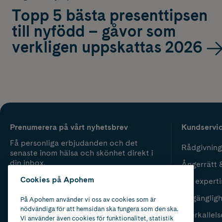
Topp 5 bästa presenttipsen
till nyfödd – gåvor som
verkligen uppskattas 2026
Prenumerera på vårt nyhetsbrev
Kundservi
Få personliga erbjudanden och det
Rådgivning
senaste inom hälsa och skönhet direkt i
din inbox.
Ångerrätt 
Cookies på Apohem
Vår experti
Fyll i mailadress
Skicka
Tillgänglig
På Apohem använder vi oss av cookies som är
nödvändiga för att hemsidan ska fungera som den ska.
Återkallels
Vi använder även cookies för funktionalitet, statistik