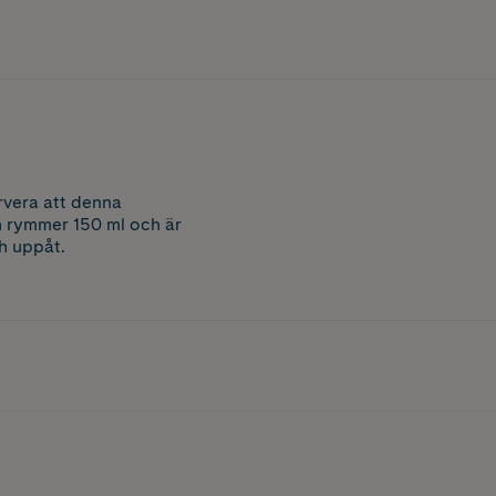
rvera att denna
n rymmer 150 ml och är
ch uppåt.