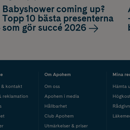
Babyshower coming up?
Topp 10 bästa presenterna
som gör succé 2026
ce
Om Apohem
Mina re
 & kontakt
Om oss
Hämta u
& reklamation
Apohem i media
Högkos
s
Hållbarhet
Rådgivn
het
Club Apohem
Läkeme
er
Utmärkelser & priser