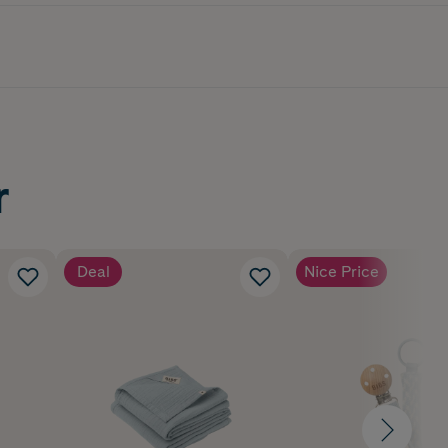
r
Deal
Nice Price