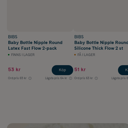
BIBS
BIBS
Baby Bottle Nipple Round
Baby Bottle Nipple Roun
Latex Fast Flow 2-pack
Silicone Thick Flow 2 st
FINNS I LAGER
FÅ I LAGER
53 kr
51 kr
Köp
K
Ord.pris
65 kr
Lägsta pris
64 kr
Ord.pris
63 kr
Lägsta pris
6