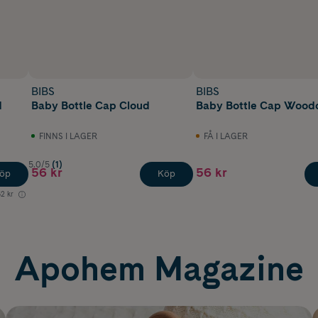
BIBS
BIBS
d
Baby Bottle Cap Cloud
Baby Bottle Cap Wood
FINNS I LAGER
FÅ I LAGER
5.0/5
(1)
56 kr
56 kr
öp
Köp
2 kr
Apohem Magazine