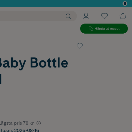
 köp*
Hämta ut recept
Baby Bottle
l
Lägsta pris
78 kr
r t.o.m. 2026-08-16