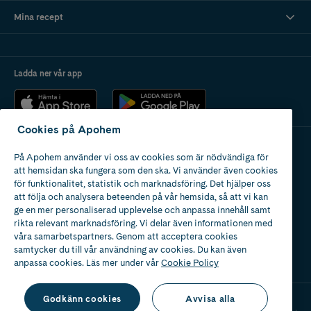
Mina recept
Ladda ner vår app
Cookies på Apohem
På Apohem använder vi oss av cookies som är nödvändiga för
Apotek med tillstånd
att hemsidan ska fungera som den ska. Vi använder även cookies
av Läkemedelsverket
för funktionalitet, statistik och marknadsföring. Det hjälper oss
att följa och analysera beteenden på vår hemsida, så att vi kan
ge en mer personaliserad upplevelse och anpassa innehåll samt
rikta relevant marknadsföring. Vi delar även informationen med
våra samarbetspartners. Genom att acceptera cookies
samtycker du till vår användning av cookies. Du kan även
2024
anpassa cookies. Läs mer under vår
Cookie Policy
Godkänn cookies
Avvisa alla