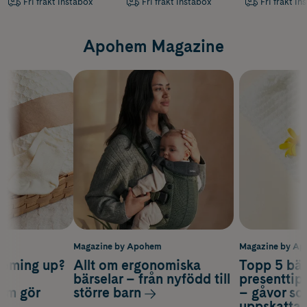
Fri frakt Instabox
Fri frakt Instabox
Fri frakt In
Apohem Magazine
m
Magazine by Apohem
Magazine by A
coming up?
Allt om ergonomiska
Topp 5 bäs
a
bärselar – från nyfödd till
presenttips
som gör
större barn
– gåvor so
uppskatta