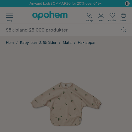
Använd kod: SOMMAR20 för 20% över 649kr
Årets Butik 2025 inom Skönhet
✓ Fri frakt
Meny
Recept
Profil
Favoriter
Kassa
✓ Rådgivning från farmaceuter & hudterapeuter
✓ Poäng på alla köp*
Hem
Baby, barn & förälder
Mata
Haklappar