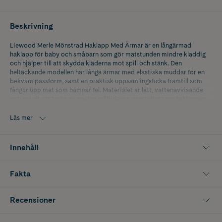
Beskrivning
Liewood Merle Mönstrad Haklapp Med Ärmar är en långärmad
haklapp för baby och småbarn som gör matstunden mindre kladdig
och hjälper till att skydda kläderna mot spill och stänk. Den
heltäckande modellen har långa ärmar med elastiska muddar för en
bekväm passform, samt en praktisk uppsamlingsficka framtill som
fångar upp mat som hamnar fel. Materialet är lätt, vattenavvisande
och enkelt att torka av mellan måltiderna, samtidigt som haklappen
kan maskintvättas för smidig rengöring. Tillverkad i GRS certifierad
återvunnen polyester med PU beläggning.
Läs mer
Innehåller 1 st
Innehåll
Fakta
Recensioner