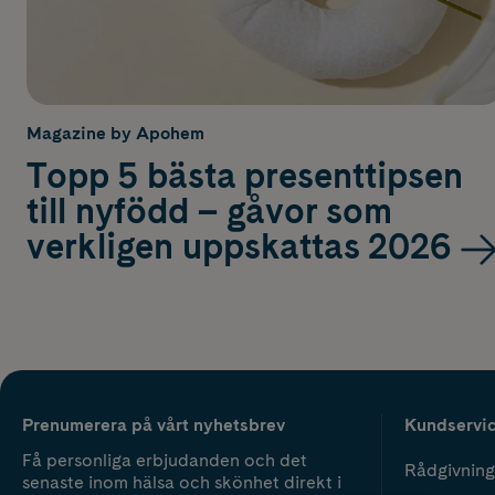
Magazine by Apohem
Topp 5 bästa presenttipsen
till nyfödd – gåvor som
verkligen uppskattas 2026
Prenumerera på vårt nyhetsbrev
Kundservi
Få personliga erbjudanden och det
Rådgivning
senaste inom hälsa och skönhet direkt i