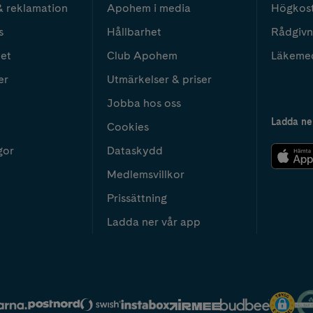
& reklamation
Apohem i media
Högkos
s
Hållbarhet
Rådgivn
het
Club Apohem
Läkeme
er
Utmärkelser & priser
Jobba hos oss
Ladda ne
Cookies
gor
Dataskydd
Medlemsvillkor
Prissättning
Ladda ner vår app