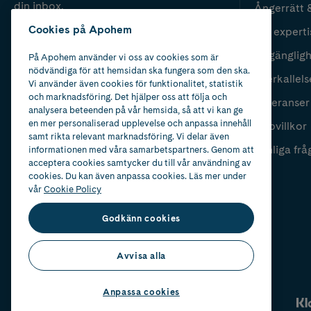
din inbox.
Ångerrätt 
Cookies på Apohem
Vår experti
Fyll i mailadress
Skicka
Tillgänglig
På Apohem använder vi oss av cookies som är
nödvändiga för att hemsidan ska fungera som den ska.
Återkallels
Vi använder även cookies för funktionalitet, statistik
och marknadsföring. Det hjälper oss att följa och
Leveranser
analysera beteenden på vår hemsida, så att vi kan ge
en mer personaliserad upplevelse och anpassa innehåll
Köpvillkor
samt rikta relevant marknadsföring. Vi delar även
Vanliga frå
informationen med våra samarbetspartners. Genom att
acceptera cookies samtycker du till vår användning av
cookies. Du kan även anpassa cookies. Läs mer under
vår
Cookie Policy
Godkänn cookies
Avvisa alla
Anpassa cookies