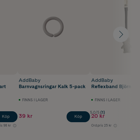
AddBaby
AddBaby
art
Barnvagnsringar Kalk 5-pack
Reflexband Björn Sva
FINNS I LAGER
FINNS I LAGER
5.0/5
(1)
39 kr
20 kr
Köp
Köp
is
98 kr
Ord.pris
25 kr
Lägst