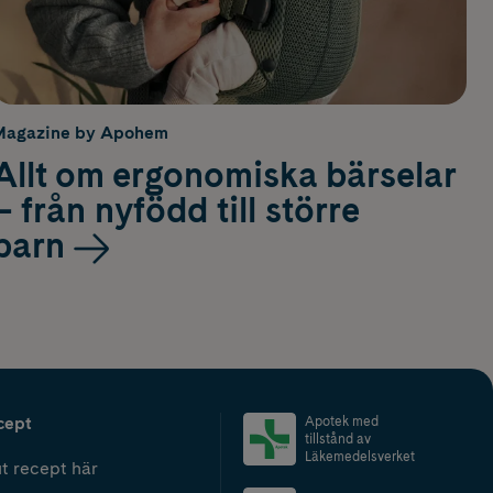
Magazine by Apohem
Allt om ergonomiska bärselar
– från nyfödd till större
barn
cept
Apotek med
tillstånd av
Läkemedelsverket
t recept här