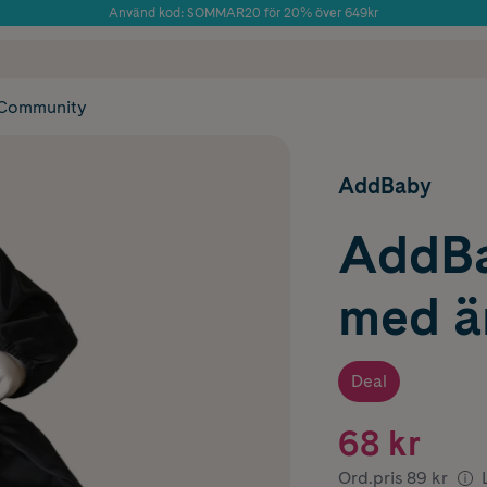
Använd kod: SOMMAR20 för 20% över 649kr
Årets Butik 2025 inom Skönhet
 frakt
✓ Rådgivning från farmaceuter & hudterapeuter
✓ Poäng på alla
Community
AddBaby
AddBa
med ä
Deal
68 kr
Ord.pris
89 kr