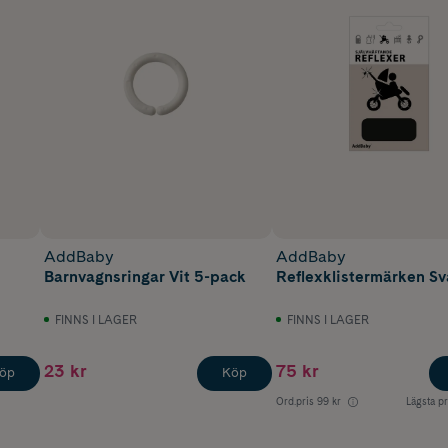
AddBaby
AddBaby
Barnvagnsringar Vit 5-pack
Reflexklistermärken Sv
FINNS I LAGER
FINNS I LAGER
23 kr
75 kr
öp
Köp
Ord.pris
99 kr
Lägsta pr