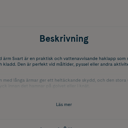
Beskrivning
ärm Svart är en praktisk och vattenavvisande haklapp som 
h kladd. Den är perfekt vid måltider, pyssel eller andra aktivite
 med långa ärmar ger ett heltäckande skydd, och den stora
ck innan det hamnar på golvet eller i knät.
 ta på och av, lätt att skölja eller torka av och gör vardagen
Läs mer