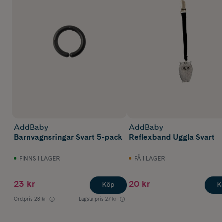
AddBaby
AddBaby
Barnvagnsringar Svart 5-pack
Reflexband Uggla Svart
FINNS I LAGER
FÅ I LAGER
23 kr
20 kr
Köp
K
Ord.pris
28 kr
Lägsta pris
27 kr