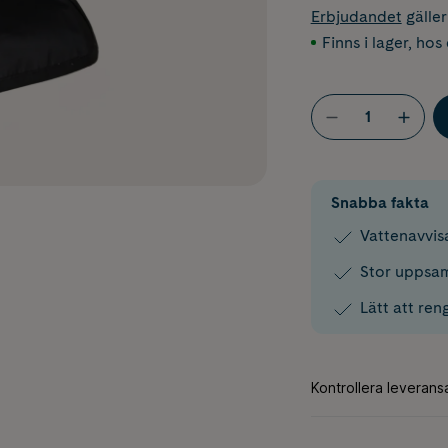
Erbjudandet
gälle
Finns i lager
,
hos 
Snabba fakta
Vattenavvi
Stor uppsaml
Lätt att re