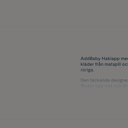
AddBaby Haklapp med 
kläder från matspill oc
röriga.
Den täckande designen
fångar upp mat och dry
Haklappen är enkel att
barn och föräldrar.