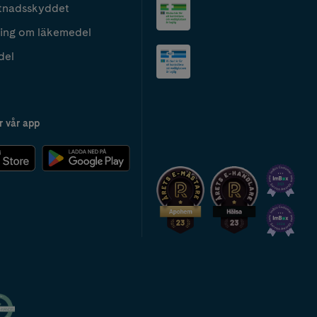
tnadsskyddet
ing om läkemedel
del
r vår app
2024