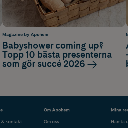
Magazine by Apohem
Babyshower coming up?
Topp 10 bästa presenterna
som gör succé 2026
ce
Om Apohem
Mina re
 & kontakt
Om oss
Hämta u