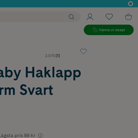
 köp*
Hämta ut recept
2.0/5
(1)
by Haklapp
rm Svart
Lägsta pris
88 kr