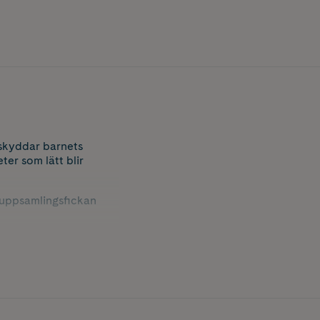
skyddar barnets
ter som lätt blir
 uppsamlingsfickan
 smidigare för både