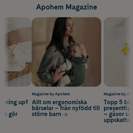
Apohem Magazine
m
Magazine by Apohem
Magazine by A
coming up?
Allt om ergonomiska
Topp 5 bäs
a
bärselar – från nyfödd till
presenttips
som gör
större barn
– gåvor so
uppskatta