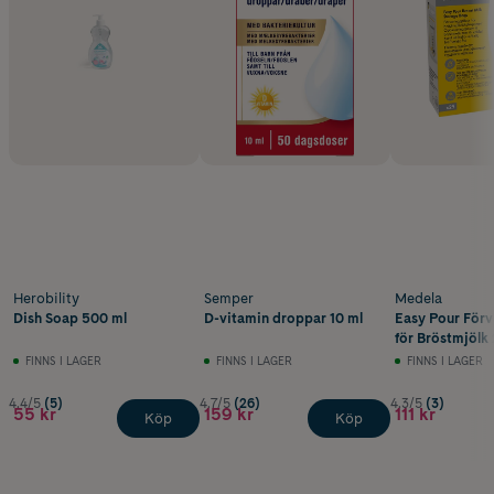
Herobility
Semper
Medela
Dish Soap 500 ml
D-vitamin droppar 10 ml
Easy Pour Förv
för Bröstmjölk 
FINNS I LAGER
FINNS I LAGER
FINNS I LAGER
4.4/5
(5)
4.7/5
(26)
4.3/5
(3)
55 kr
159 kr
111 kr
Köp
Köp