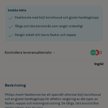
Snabba fakta
Flaskborste med böjt borsthuvud och gjuten handtagstopp
Tåliga och täta borststrån som rengör ordentligt
Rengör enkelt ditt barns flaskor och nappar
Beskrivning
Philips Avent-flaskborste har ett speciellt utformat böjt borsthuvud
och en gjuten handtagstopp för effektiv rengöring av alla typer av
flaskor, nappar och matningsutrustning. De tåliga, täta borststråna
rengör säkert utan att repa.