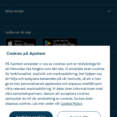
Mina recept
Ladda ner vår app
Cookies på Apohem
På Apohem använder vi oss av cookies som är nödvändiga för
Apotek med tillstånd
att hemsidan ska fungera som den ska. Vi använder även cookies
av Läkemedelsverket
för funktionalitet, statistik och marknadsföring. Det hjälper oss
att följa och analysera beteenden på vår hemsida, så att vi kan
ge en mer personaliserad upplevelse och anpassa innehåll samt
rikta relevant marknadsföring. Vi delar även informationen med
våra samarbetspartners. Genom att acceptera cookies
samtycker du till vår användning av cookies. Du kan även
2024
anpassa cookies. Läs mer under vår
Cookie Policy
Godkänn cookies
Avvisa alla