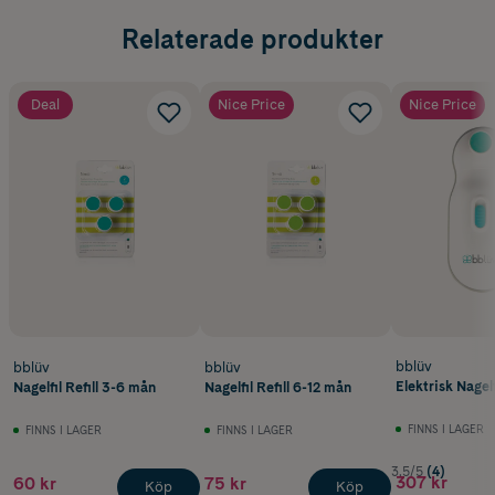
Relaterade produkter
Deal
Nice Price
Nice Price
bblüv
bblüv
bblüv
Elektrisk Nagelf
Nagelfil Refill 3-6 mån
Nagelfil Refill 6-12 mån
FINNS I LAGER
FINNS I LAGER
FINNS I LAGER
3.5/5
(4)
307 kr
60 kr
75 kr
Köp
Köp