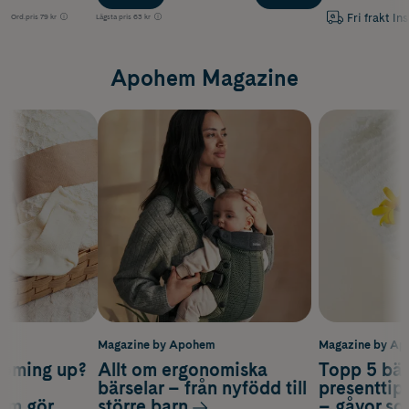
Fri frakt In
Ord.pris
79 kr
Lägsta pris
63 kr
Apohem Magazine
m
Magazine by Apohem
Magazine by A
coming up?
Allt om ergonomiska
Topp 5 bäs
a
bärselar – från nyfödd till
presenttips
som gör
större barn
– gåvor so