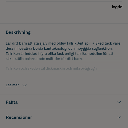
Beskrivning
Lär ditt barn att äta själv med bblüv Tallrik Antispill + Sked tack vare
dess innovativa böjda kantteknologi och inbyggda sugfunktion.
Tallriken är indelad i fyra olika fack enligt tallriksmodellen för att
säkerställa balanserade måltider för ditt barn.
Tallriken och skeden tål diskmaskin och mikrovågsugn.
Produkterna är tillverkade i slitstark, fläckbeständig, allergivänlig och
antibakteriell silikon och är BPA- och ftalat-fri.
Läs mer
Fakta
Recensioner