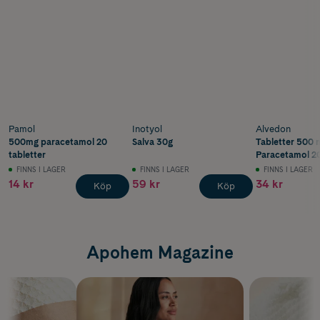
Pamol
Inotyol
Alvedon
500mg paracetamol 20
Salva 30g
Tabletter 500 
tabletter
Paracetamol 20
FINNS I LAGER
FINNS I LAGER
FINNS I LAGER
14 kr
59 kr
34 kr
Köp
Köp
Apohem Magazine