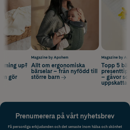
m
Magazine by Apohem
Magazine by A
coming up?
Allt om ergonomiska
Topp 5 bäs
a
bärselar – från nyfödd till
presenttips
som gör
större barn
– gåvor so
uppskatta
Prenumerera på vårt nyhetsbrev
Få personliga erbjudanden och det senaste inom hälsa och skönhet