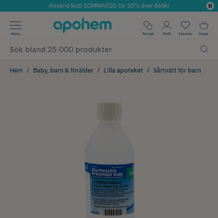
Använd kod: SOMMAR20 för 20% över 649kr
Årets Butik 2025 inom Skönhet
✓ Fri frakt
Meny
Recept
Profil
Favoriter
Kassa
✓ Rådgivning från farmaceuter & hudterapeuter
✓ Poäng på alla köp*
Hem
Baby, barn & förälder
Lilla apoteket
Sårtvätt för barn