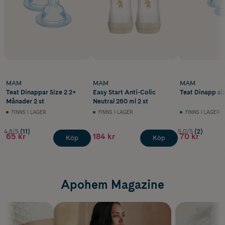
MAM
MAM
MAM
Teat Dinappar Size 2 2+
Easy Start Anti-Colic
Teat Dinapp si
Månader 2 st
Neutral 260 ml 2 st
FINNS I LAGER
FINNS I LAGER
FINNS I LAGER
4.8/5
(11)
5.0/5
(2)
65 kr
184 kr
70 kr
Köp
Köp
Apohem Magazine