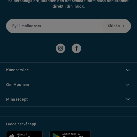
Få personliga erbjudanden och det senaste inom hälsa och skönhet
direkt i din inbox.
Fyll i mailadress
Skicka
Kundservice
Om Apohem
Mina recept
Ladda ner vår app