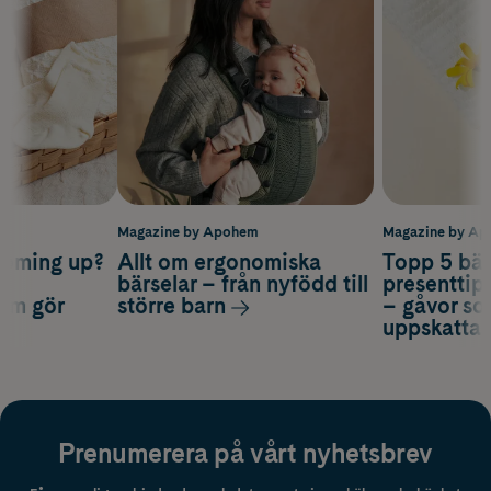
m
Magazine by Apohem
Magazine by A
coming up?
Allt om ergonomiska
Topp 5 bäs
a
bärselar – från nyfödd till
presenttips
som gör
större barn
– gåvor so
uppskatta
Prenumerera på vårt nyhetsbrev