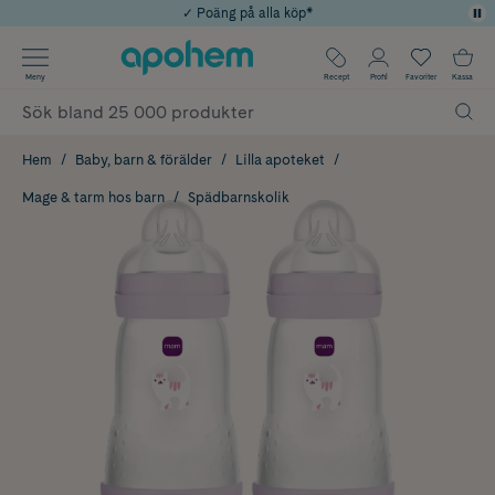
✓ Poäng på alla köp*
✓ Rådgivning från farmaceuter & hudterapeuter
Använd kod: SOMMAR20 för 20% över 649kr
Årets Butik 2025 inom Skönhet
✓ Fri frakt
Meny
Recept
Profil
Favoriter
Kassa
Hem
Baby, barn & förälder
Lilla apoteket
Mage & tarm hos barn
Spädbarnskolik