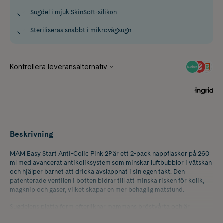
Sugdel i mjuk SkinSoft-silikon
Steriliseras snabbt i mikrovågsugn
Beskrivning
MAM Easy Start Anti-Colic Pink 2P är ett 2-pack nappflaskor på 260
ml med avancerat antikoliksystem som minskar luftbubblor i vätskan
och hjälper barnet att dricka avslappnat i sin egen takt. Den
patenterade ventilen i botten bidrar till att minska risken för kolik,
magknip och gaser, vilket skapar en mer behaglig matstund.
Sugdelens platta form efterliknar mammans bröstvårta och är
tillverkad i silkeslen MAM SkinSoft-silikon – ett material som ger en