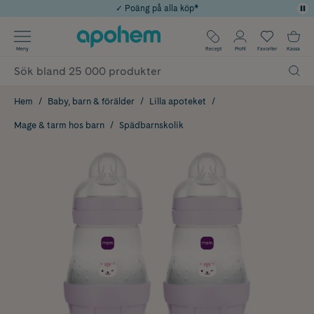
✓ Poäng på alla köp*
✓ Rådgivning från farmaceuter & hudterapeuter
Använd kod: SOMMAR20 för 20% över 649kr
Årets Butik 2025 inom Skönhet
✓ Fri frakt
Meny
Recept
Profil
Favoriter
Kassa
Hem
Baby, barn & förälder
Lilla apoteket
Mage & tarm hos barn
Spädbarnskolik