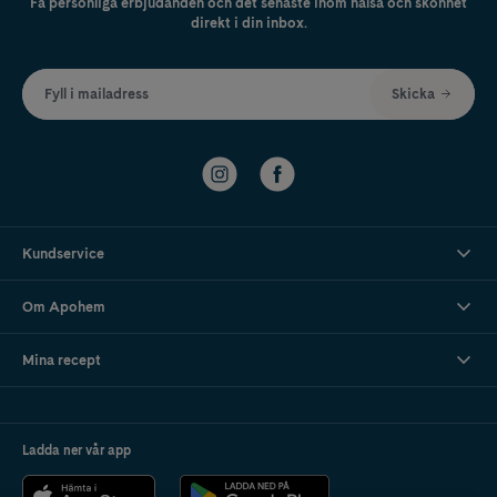
Få personliga erbjudanden och det senaste inom hälsa och skönhet
direkt i din inbox.
Fyll i mailadress
Skicka
Kundservice
Om Apohem
Mina recept
Ladda ner vår app