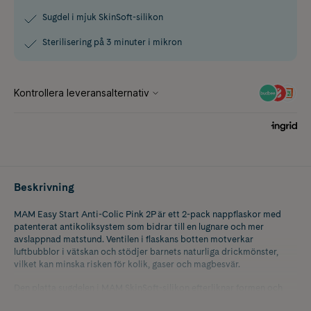
Sugdel i mjuk SkinSoft-silikon
Sterilisering på 3 minuter i mikron
Beskrivning
MAM Easy Start Anti-Colic Pink 2P är ett 2-pack nappflaskor med
patenterat antikoliksystem som bidrar till en lugnare och mer
avslappnad matstund. Ventilen i flaskans botten motverkar
luftbubblor i vätskan och stödjer barnets naturliga drickmönster,
vilket kan minska risken för kolik, gaser och magbesvär.
Den platta sugdelen i MAM SkinSoft-silikon efterliknar formen och
känslan av ett bröst, vilket gör det lättare för barnet att växla mellan