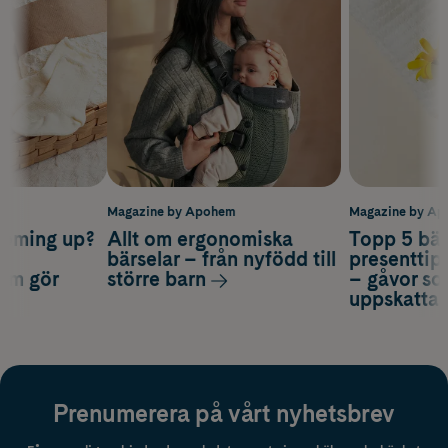
m
Magazine by Apohem
Magazine by A
coming up?
Allt om ergonomiska
Topp 5 bäs
a
bärselar – från nyfödd till
presenttips
som gör
större barn
– gåvor so
uppskatta
Prenumerera på vårt nyhetsbrev