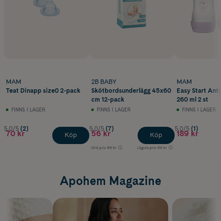
MAM
2B BABY
MAM
Teat Dinapp size0 2-pack
Skötbordsunderlägg 45x60
Easy Start Anti
cm 12-pack
260 ml 2 st
FINNS I LAGER
FINNS I LAGER
FINNS I LAGER
5.0/5
(2)
5.0/5
(7)
5.0/5
(1)
70 kr
56 kr
189 kr
Köp
Köp
Ord.pris
69 kr
Lägsta pris
59 kr
Apohem Magazine