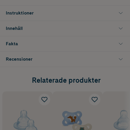
och flaskmatning. Medföljande dinapp i storlek 1 passar alla MAM-
flaskor samt MAM Trainer.
Instruktioner
Flaskorna är enkla att rengöra och kan steriliseras direkt i
mikrovågsugn på tre minuter. För ett hållbart val är alla flaskdelar,
Innehåll
utom dinapp och ventil, tillverkade i polypropen kopplad till bio-
cirkulära råvaror enligt den certifierade massbalansmetoden (ISCC
PLUS). Den neutrala designen gör flaskorna till ett mångsidigt
Fakta
alternativ som passar alla barn.
Innehåller 2 x 260 ml
Recensioner
Relaterade produkter