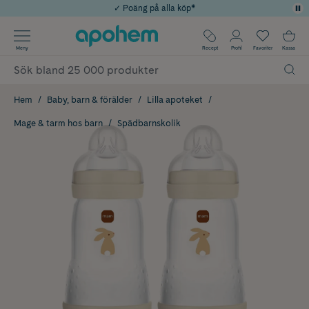
✓ Poäng på alla köp*
✓ Rådgivning från farmaceuter & hudterapeuter
Använd kod: SOMMAR20 för 20% över 649kr
Årets Butik 2025 inom Skönhet
✓ Fri frakt
Meny
Recept
Profil
Favoriter
Kassa
Hem
Baby, barn & förälder
Lilla apoteket
Mage & tarm hos barn
Spädbarnskolik