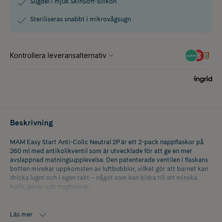
Sugdel i mjuk SkinSoft-silikon
Steriliseras snabbt i mikrovågsugn
Beskrivning
MAM Easy Start Anti-Colic Neutral 2P är ett 2-pack nappflaskor på
260 ml med antikolikventil som är utvecklade för att ge en mer
avslappnad matningsupplevelse. Den patenterade ventilen i flaskans
botten minskar uppkomsten av luftbubblor, vilket gör att barnet kan
dricka lugnt och i egen takt – något som kan bidra till att minska
kolik, gaser och magbesvär.
Sugdelens platta form i MAM SkinSoft-silikon liknar mammans
bröstvårta och känns mjuk och naturlig i munnen. Det gör flaskan
Läs mer
extra lätt att acceptera, vilket underlättar kombinationen av amning