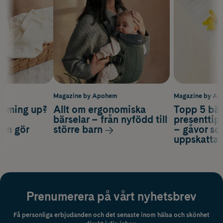
m
Magazine by Apohem
Magazine by A
coming up?
Allt om ergonomiska
Topp 5 bäs
a
bärselar – från nyfödd till
presenttips
som gör
större barn
– gåvor so
uppskatta
Prenumerera på vårt nyhetsbrev
Få personliga erbjudanden och det senaste inom hälsa och skönhet