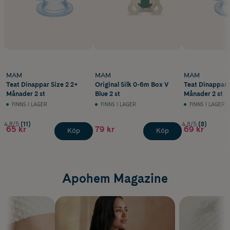
MAM
MAM
MAM
Teat Dinappar Size 2 2+
Original Silk 0-6m Box V
Teat Dinappar 
Månader 2 st
Blue 2 st
Månader 2 st
FINNS I LAGER
FINNS I LAGER
FINNS I LAGER
4.8/5
(11)
4.8/5
(8)
65 kr
79 kr
69 kr
Köp
Köp
Apohem Magazine