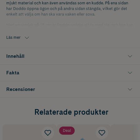
mjukt material och kan även användas som en kudde. På ena sidan
har Doddo öppna ögon och på andra sidan stängda, vilket gör det
enkelt att välja om han ska vara vaken eller sova.
Med en storlek på 25 cm är Doddo smidig att ta med sig, och han kan
tvättas i 40 grader för enkel rengöring. CE-märkt och godkänd enligt
EN71 för säker lek.
Läs mer
Innehåll
Fakta
Recensioner
Relaterade produkter
Deal