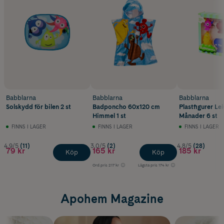
Babblarna
Babblarna
Babblarna
Solskydd för bilen 2 st
Badponcho 60x120 cm
Plastfigurer Le
Himmel 1 st
Månader 6 st
FINNS I LAGER
FINNS I LAGER
FINNS I LAGER
4.9/5
(11)
3.0/5
(2)
4.8/5
(28)
79 kr
165 kr
185 kr
Köp
Köp
Ord.pris
217 kr
Lägsta pris
174 kr
Apohem Magazine