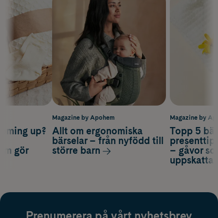
m
Magazine by Apohem
Magazine by A
coming up?
Allt om ergonomiska
Topp 5 bäs
a
bärselar – från nyfödd till
presenttips
som gör
större barn
– gåvor so
uppskatta
Prenumerera på vårt nyhetsbrev