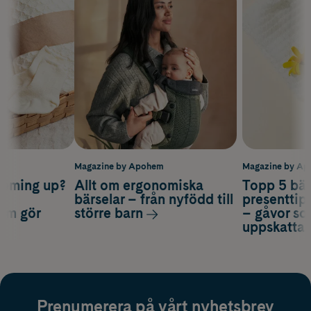
m
Magazine by Apohem
Magazine by A
coming up?
Allt om ergonomiska
Topp 5 bäs
a
bärselar – från nyfödd till
presenttips
som gör
större barn
– gåvor so
uppskatta
Prenumerera på vårt nyhetsbrev