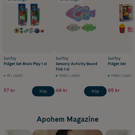
SunToy
SunToy
SunToy
Fidget Set Brain Play 1 st
Sensory Activity Board
Fidget Set
Fisk 1 st
FÅ I LAGER
FINNS I LAGER
FINNS I LAGER
57 kr
49 kr
95 kr
Köp
Köp
Apohem Magazine