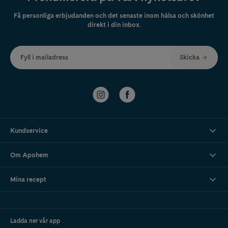
Få personliga erbjudanden och det senaste inom hälsa och skönhet
direkt i din inbox.
Fyll i mailadress
Skicka
Kundservice
Om Apohem
Mina recept
Ladda ner vår app