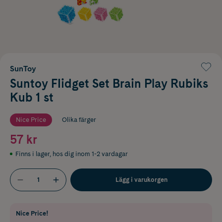
SunToy
Suntoy FIidget Set Brain Play Rubiks
Kub 1 st
Nice Price
Olika färger
57 kr
Finns i lager
,
hos dig inom 1-2 vardagar
Lägg i varukorgen
Nice Price!