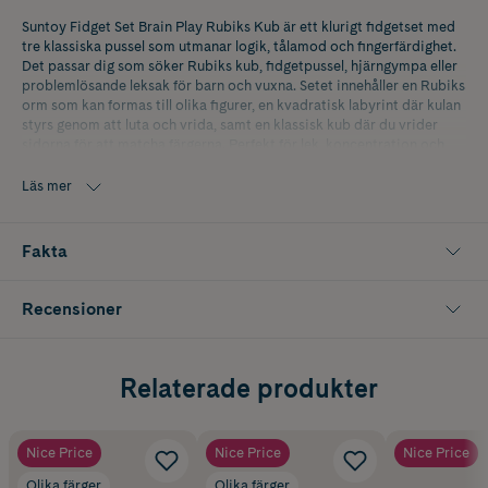
Suntoy Fidget Set Brain Play Rubiks Kub är ett klurigt fidgetset med
tre klassiska pussel som utmanar logik, tålamod och fingerfärdighet.
Det passar dig som söker Rubiks kub, fidgetpussel, hjärngympa eller
problemlösande leksak för barn och vuxna. Setet innehåller en Rubiks
orm som kan formas till olika figurer, en kvadratisk labyrint där kulan
styrs genom att luta och vrida, samt en klassisk kub där du vrider
sidorna för att matcha färgerna. Perfekt för lek, koncentration och
små pauser hemma, i skolan eller på resan. CE-märkt.
Läs mer
Innehåller 1 förpackning med tre delar. Förpackningarna finns i olika
färger som plockas slumpvis i din beställning.
Fakta
Recensioner
Relaterade produkter
Nice Price
Nice Price
Nice Price
Olika färger
Olika färger