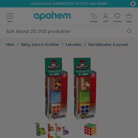
Använd kod: SOMMAR20 för 20% över 649kr
Årets Butik 2025 inom Skönhet
✓ Fri frakt
Meny
Recept
Profil
Favoriter
Kassa
✓ Rådgivning från farmaceuter & hudterapeuter
✓ Poäng på alla köp*
Hem
Baby, barn & förälder
Leksaker
Barnleksaker & pyssel