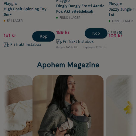
Playgro
Playgro
Playgro
Dingly Dangly Frosti Arctic
High Chair Spinning Toy
Jazzy Jungle T
Fox Aktivitetsleksak
6m+
1 st
FINNS I LAGER
FÅ I LAGER
FINNS I LAGER
189 kr
4.8/5
(9)
Köp
151 kr
109 kr
Köp
Fri frakt Instabox
Fri frakt Instabox
Ord.pris
249 kr
Lägsta pris
212 kr
Apohem Magazine