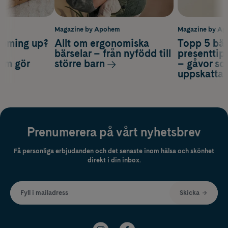
m
Magazine by Apohem
Magazine by A
coming up?
Allt om ergonomiska
Topp 5 bäs
a
bärselar – från nyfödd till
presenttips
som gör
större barn
– gåvor so
uppskatta
Prenumerera på vårt nyhetsbrev
Få personliga erbjudanden och det senaste inom hälsa och skönhet
direkt i din inbox.
Fyll i mailadress
Skicka