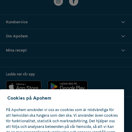
Kundservice
Om Apohem
Mina recept
Ladda ner vår app
Cookies på Apohem
På Apohem använder vi oss av cookies som är nödvändiga för
Apotek med tillstånd
att hemsidan ska fungera som den ska. Vi använder även cookies
av Läkemedelsverket
för funktionalitet, statistik och marknadsföring. Det hjälper oss
att följa och analysera beteenden på vår hemsida, så att vi kan
ge en mer personaliserad upplevelse och anpassa innehåll samt