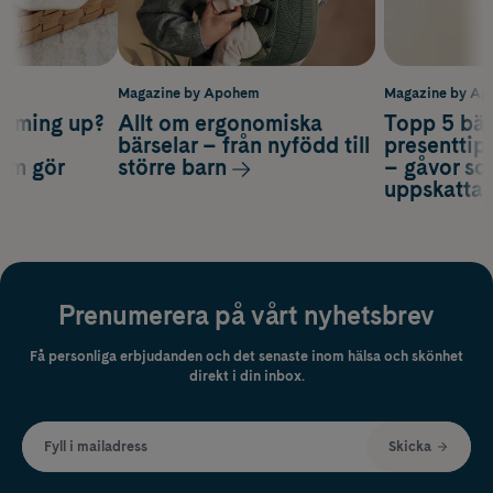
m
Magazine by Apohem
Magazine by A
coming up?
Allt om ergonomiska
Topp 5 bäs
a
bärselar – från nyfödd till
presenttips
som gör
större barn
– gåvor so
uppskatta
Prenumerera på vårt nyhetsbrev
Få personliga erbjudanden och det senaste inom hälsa och skönhet
direkt i din inbox.
Fyll i mailadress
Skicka