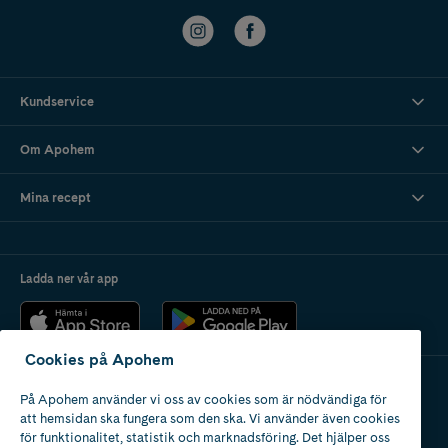
Kundservice
Om Apohem
Mina recept
Ladda ner vår app
Cookies på Apohem
På Apohem använder vi oss av cookies som är nödvändiga för
Apotek med tillstånd
att hemsidan ska fungera som den ska. Vi använder även cookies
av Läkemedelsverket
för funktionalitet, statistik och marknadsföring. Det hjälper oss