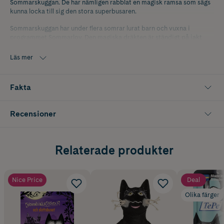
Sommarskuggan. De har nämligen rabblat en magisk ramsa som sägs
kunna locka till sig den stora superbusaren.
Sommarskuggan har under flera somrar lurat barn och vuxna i
programmet Sommarlov. Den magiska dräkten är ständigt på jakt
efter sin utvalda person, om den skulle hitta den så blir Skuggan
fulländad!
Läs mer
Författare: Tina Mackic
Fakta
Recensioner
Relaterade produkter
Nice Price
Deal
Olika färger