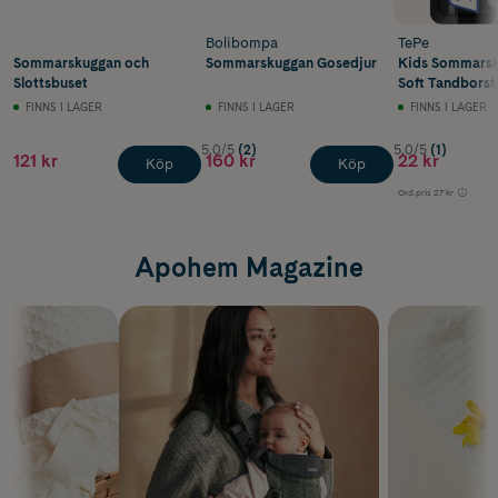
Bolibompa
TePe
Sommarskuggan och
Sommarskuggan Gosedjur
Kids Sommarsk
Slottsbuset
Soft Tandborste
FINNS I LAGER
FINNS I LAGER
FINNS I LAGER
5.0/5
(2)
5.0/5
(1)
121 kr
160 kr
22 kr
Köp
Köp
Ord.pris
27 kr
Apohem Magazine