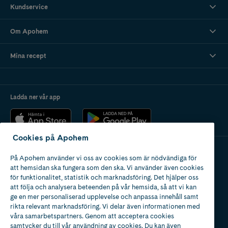
Kundservice
Om Apohem
Mina recept
Ladda ner vår app
Cookies på Apohem
På Apohem använder vi oss av cookies som är nödvändiga för
Apotek med tillstånd
att hemsidan ska fungera som den ska. Vi använder även cookies
av Läkemedelsverket
för funktionalitet, statistik och marknadsföring. Det hjälper oss
att följa och analysera beteenden på vår hemsida, så att vi kan
ge en mer personaliserad upplevelse och anpassa innehåll samt
rikta relevant marknadsföring. Vi delar även informationen med
våra samarbetspartners. Genom att acceptera cookies
samtycker du till vår användning av cookies. Du kan även
2024