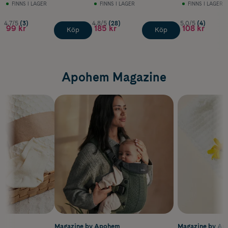
FINNS I LAGER
FINNS I LAGER
FINNS I LAGER
4.7/5
(3)
4.8/5
(28)
5.0/5
(4)
99 kr
185 kr
108 kr
Köp
Köp
Apohem Magazine
m
Magazine by Apohem
Magazine by A