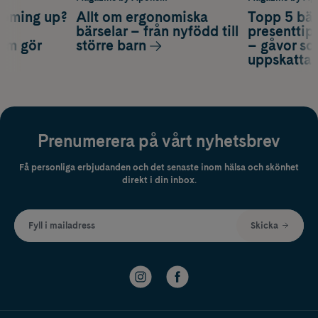
coming up?
Allt om ergonomiska
Topp 5 bäs
a
bärselar – från nyfödd till
presenttips
som gör
större barn
– gåvor so
uppskatta
Prenumerera på vårt nyhetsbrev
Få personliga erbjudanden och det senaste inom hälsa och skönhet
direkt i din inbox.
Fyll i mailadress
Skicka