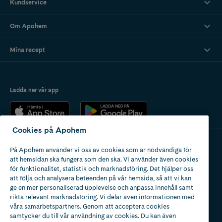
Kundservice
Om Apohem
Mina recept
Ladda ner vår app
Cookies på Apohem
På Apohem använder vi oss av cookies som är nödvändiga för
Apotek med tillstånd
att hemsidan ska fungera som den ska. Vi använder även cookies
av Läkemedelsverket
för funktionalitet, statistik och marknadsföring. Det hjälper oss
att följa och analysera beteenden på vår hemsida, så att vi kan
ge en mer personaliserad upplevelse och anpassa innehåll samt
rikta relevant marknadsföring. Vi delar även informationen med
våra samarbetspartners. Genom att acceptera cookies
samtycker du till vår användning av cookies. Du kan även
2024