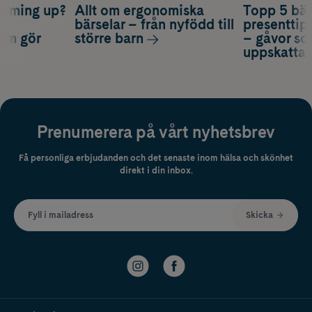
coming up?
Allt om ergonomiska
Topp 5 bäs
a
bärselar – från nyfödd till
presenttips
som gör
större barn
– gåvor so
uppskatta
Prenumerera på vårt nyhetsbrev
Få personliga erbjudanden och det senaste inom hälsa och skönhet
direkt i din inbox.
Fyll i mailadress
Skicka