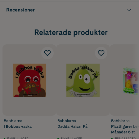
Recensioner
Relaterade produkter
Babblarna
Babblarna
Babblarna
I Bobbos väska
Dadda Hälsar På
Plastfigurer Le
Månader 6 st
FINNS I LAGER
FINNS I LAGER
FINNS I LAGER