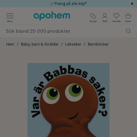
✓ Poäng på alla köp*
✓ Rådgivning från farmaceuter & hudterapeuter
Använd kod: SOMMAR20 för 20% över 649kr
Årets Butik 2025 inom Skönhet
✓ Fri frakt
Meny
Recept
Profil
Favoriter
Kassa
Hem
Baby, barn & förälder
Leksaker
Barnböcker