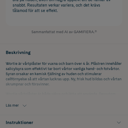
snabbt. Resultaten verkar variera, och det krävs
tålamod för att se effekt.
Sammanfattat med AI av GAMIFIERA.®
Beskrivning
Wortie är vårtplåster för vuxna och barn över 4 år. Plåstren innehåller
salicylsyra som effektivt tar bort vårtor vanliga hand- och fotvårtor.
Syran orsakar en kemisk fjällning av huden och stimulerar
cellförnyelse så att vårtan luckras upp. Ny, frisk hud bildas och vårtan
skrumpnar och försvinner.
Wortie vårtplåster är både säkra och lätta att använda. Dessutom
döljer de vårtan och förhindrar smittspridning.
Läs mer
15 stycken plåster (9x9 mm)
Instruktioner