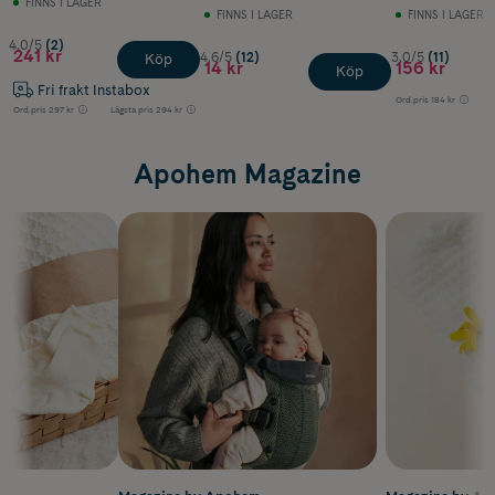
FINNS I LAGER
FINNS I LAGER
FINNS I LAGER
4.0/5
(2)
241 kr
4.6/5
(12)
3.0/5
(11)
Köp
14 kr
156 kr
Köp
Fri frakt Instabox
Ord.pris
184 kr
Ord.pris
297 kr
Lägsta pris
294 kr
Apohem Magazine