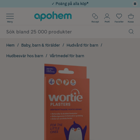
✓ Poäng på alla köp*
✓ Rådgivning från farmaceuter & hudterapeuter
Använd kod: SOMMAR20 för 20% över 649kr
Årets Butik 2025 inom Skönhet
✓ Fri frakt
Meny
Recept
Profil
Favoriter
Kassa
Hem
Baby, barn & förälder
Hudvård för barn
Hudbesvär hos barn
Vårtmedel för barn