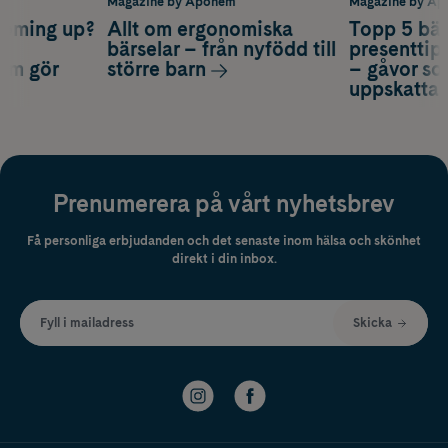
m
Magazine by Apohem
Magazine by A
coming up?
Allt om ergonomiska
Topp 5 bäs
a
bärselar – från nyfödd till
presenttips
som gör
större barn
– gåvor so
uppskatta
Prenumerera på vårt nyhetsbrev
Få personliga erbjudanden och det senaste inom hälsa och skönhet
direkt i din inbox.
Fyll i mailadress
Skicka