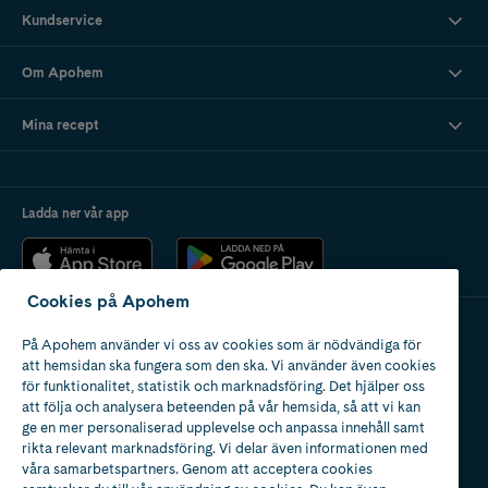
Kundservice
Om Apohem
Mina recept
Ladda ner vår app
Cookies på Apohem
På Apohem använder vi oss av cookies som är nödvändiga för
Apotek med tillstånd
att hemsidan ska fungera som den ska. Vi använder även cookies
av Läkemedelsverket
för funktionalitet, statistik och marknadsföring. Det hjälper oss
att följa och analysera beteenden på vår hemsida, så att vi kan
ge en mer personaliserad upplevelse och anpassa innehåll samt
rikta relevant marknadsföring. Vi delar även informationen med
våra samarbetspartners. Genom att acceptera cookies
2024