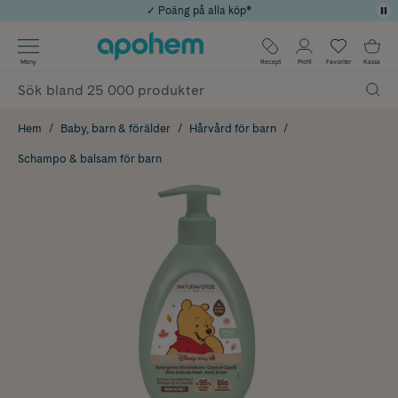
✓ Poäng på alla köp*
✓ Rådgivning från farmaceuter & hudterapeuter
Använd kod: SOMMAR20 för 20% över 649kr
Årets Butik 2025 inom Skönhet
✓ Fri frakt
Meny
Recept
Profil
Favoriter
Kassa
Hem
Baby, barn & förälder
Hårvård för barn
Schampo & balsam för barn