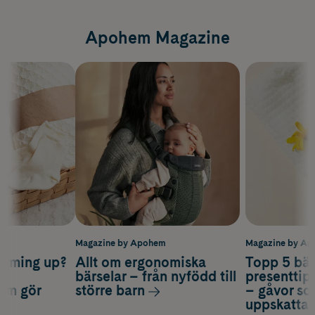
Apohem Magazine
m
Magazine by Apohem
Magazine by A
coming up?
Allt om ergonomiska
Topp 5 bäs
a
bärselar – från nyfödd till
presenttips
som gör
större barn
– gåvor so
uppskatta