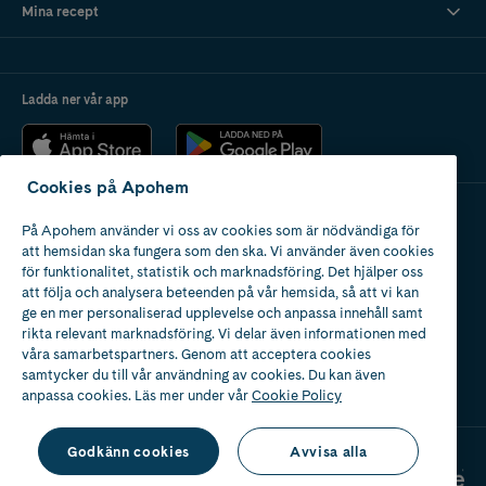
Mina recept
Ladda ner vår app
Cookies på Apohem
På Apohem använder vi oss av cookies som är nödvändiga för
Apotek med tillstånd
att hemsidan ska fungera som den ska. Vi använder även cookies
av Läkemedelsverket
för funktionalitet, statistik och marknadsföring. Det hjälper oss
att följa och analysera beteenden på vår hemsida, så att vi kan
ge en mer personaliserad upplevelse och anpassa innehåll samt
rikta relevant marknadsföring. Vi delar även informationen med
våra samarbetspartners. Genom att acceptera cookies
samtycker du till vår användning av cookies. Du kan även
2024
anpassa cookies. Läs mer under vår
Cookie Policy
Godkänn cookies
Avvisa alla