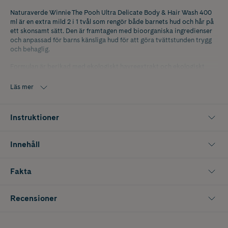
Naturaverde Winnie The Pooh Ultra Delicate Body & Hair Wash 400
ml är en extra mild 2 i 1 tvål som rengör både barnets hud och hår på
ett skonsamt sätt. Den är framtagen med bioorganiska ingredienser
och anpassad för barns känsliga hud för att göra tvättstunden trygg
och behaglig.
Formulan är berikad med ekologiskt havreextrakt och ekologiskt
kamomillextrakt som ger fukt och lugnar huden. Tvålen rengör
varsamt utan att torka ut och lämnar både hud och hår rena, mjuka
Läs mer
och med en naturligt fräsch doft.
Innehåller 400 ml.
Instruktioner
Innehåll
Fakta
Recensioner