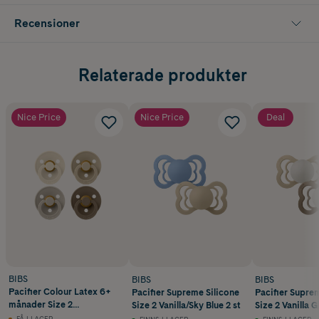
Recensioner
Relaterade produkter
Nice Price
Nice Price
Deal
BIBS
BIBS
BIBS
Pacifier Colour Latex 6+
Pacifier Supreme Silicone
Pacifier Supre
månader Size 2
Size 2 Vanilla/Sky Blue 2 st
Size 2 Vanilla 
Ivory/Sand/Vanilla/Dark
Oak Glow 2 st
FÅ I LAGER