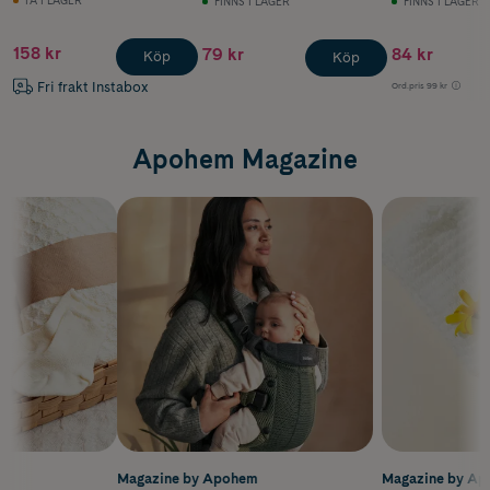
FINNS I LAGER
FINNS I LAGER
Oak 4 st
158 kr
79 kr
84 kr
Köp
Köp
Fri frakt Instabox
Ord.pris
99 kr
Apohem Magazine
m
Magazine by Apohem
Magazine by A