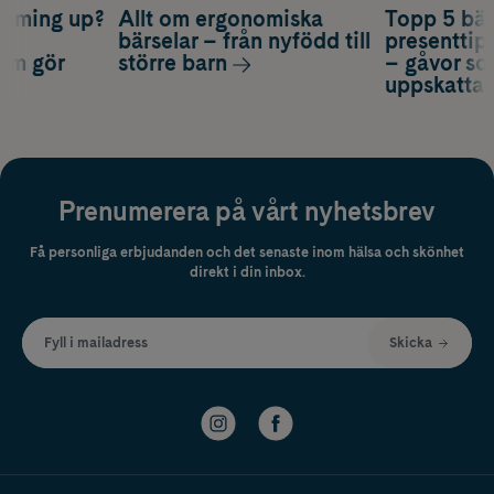
coming up?
Allt om ergonomiska
Topp 5 bäs
a
bärselar – från nyfödd till
presenttips
som gör
större barn
– gåvor so
uppskatta
Prenumerera på vårt nyhetsbrev
Få personliga erbjudanden och det senaste inom hälsa och skönhet
direkt i din inbox.
Fyll i mailadress
Skicka