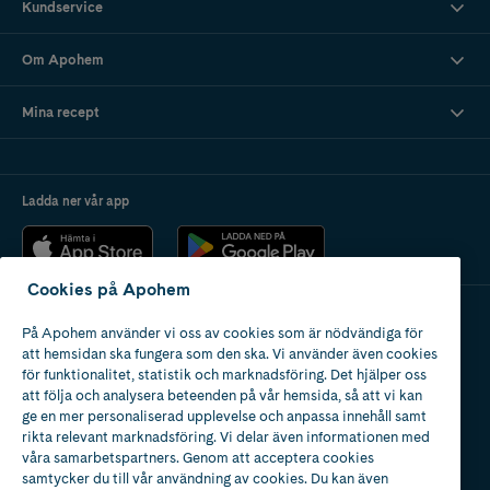
Kundservice
Om Apohem
Mina recept
Ladda ner vår app
Cookies på Apohem
På Apohem använder vi oss av cookies som är nödvändiga för
Apotek med tillstånd
att hemsidan ska fungera som den ska. Vi använder även cookies
av Läkemedelsverket
för funktionalitet, statistik och marknadsföring. Det hjälper oss
att följa och analysera beteenden på vår hemsida, så att vi kan
ge en mer personaliserad upplevelse och anpassa innehåll samt
rikta relevant marknadsföring. Vi delar även informationen med
våra samarbetspartners. Genom att acceptera cookies
samtycker du till vår användning av cookies. Du kan även
2024