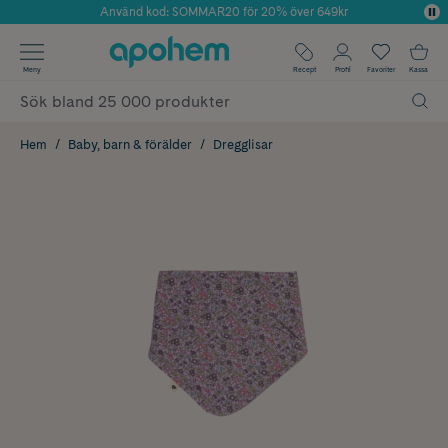
Använd kod: SOMMAR20 för 20% över 649kr
Årets Butik 2025 inom Skönhet
✓ Fri frakt
Meny
Recept
Profil
Favoriter
Kassa
✓ Rådgivning från farmaceuter & hudterapeuter
✓ Poäng på alla köp*
Hem
Baby, barn & förälder
Dregglisar