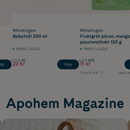
Minstingen
Minstingen
Babytvål 250 ml
Fruktgröt päron, mang
passionsfrukt 120 g
FINNS I LAGER
FINNS I LAGER
5.0/5
(1)
4.8/5
(17)
22 kr
11 kr
öp
Köp
Ord.pris
14 kr
Lägsta p
Apohem Magazine