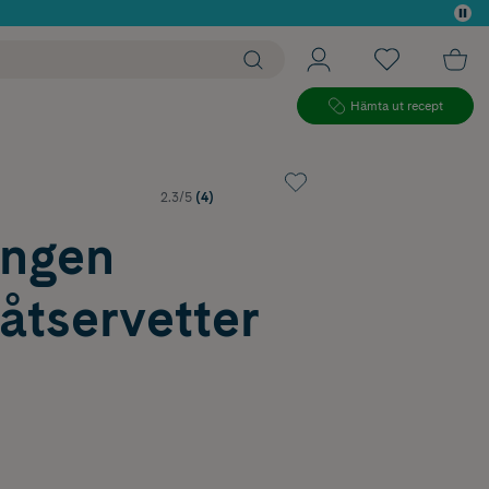
 köp*
Hämta ut recept
2.3/5
(4)
ingen
åtservetter