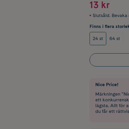
13 kr
Slutsåld. Bevaka s
Finns i flera storle
24 st
64 st
Nice Price!
Märkningen “Nic
ett konkurrensk
lägsta. Allt för
du får ett rättvi