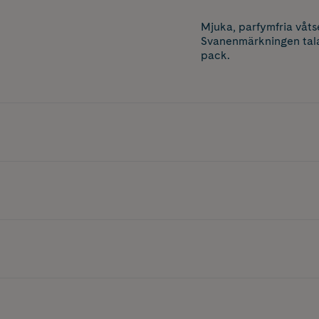
Mjuka, parfymfria våt
Svanenmärkningen talar
pack.