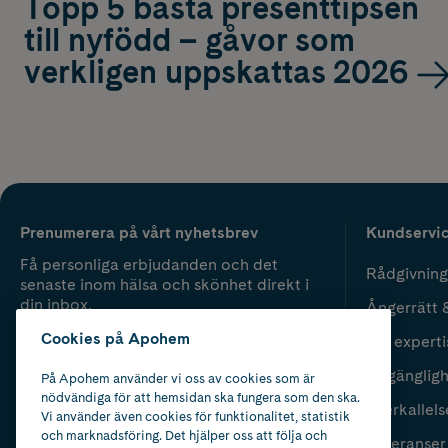
Topp 5 bästa presenttipsen
till nyfödd – gåvor som
verkligen uppskattas 2026
Prenumerera på vårt nyhetsbrev
Kundservi
Få personliga erbjudanden och det
Rådgivning
senaste inom hälsa och skönhet direkt i
din inbox.
Ångerrätt 
Cookies på Apohem
Vår experti
Fyll i mailadress
Skicka
Tillgänglig
På Apohem använder vi oss av cookies som är
nödvändiga för att hemsidan ska fungera som den ska.
Återkallels
Vi använder även cookies för funktionalitet, statistik
och marknadsföring. Det hjälper oss att följa och
Leveranser