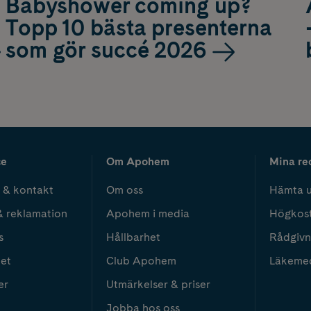
Babyshower coming up?
Topp 10 bästa presenterna
som gör succé 2026
ce
Om Apohem
Mina re
 & kontakt
Om oss
Hämta u
& reklamation
Apohem i media
Högkos
s
Hållbarhet
Rådgivn
het
Club Apohem
Läkeme
er
Utmärkelser & priser
Jobba hos oss