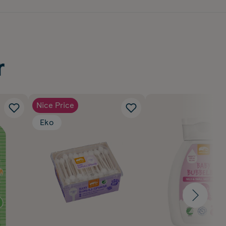
r
Nice Price
Eko