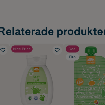
Relaterade produkte
Nice Price
Deal
Eko