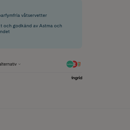
arfymfria våtservetter
t och godkänd av Astma och
undet