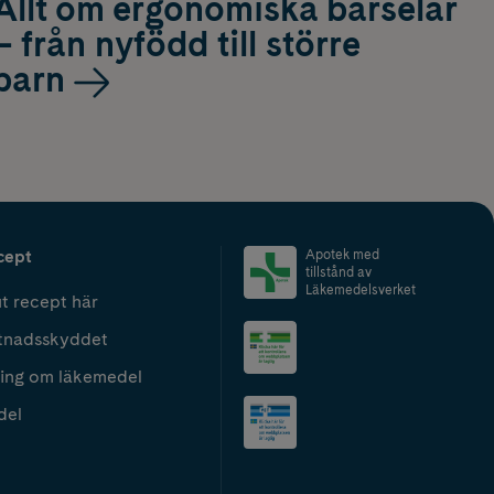
Allt om ergonomiska bärselar
– från nyfödd till större
barn
cept
Apotek med
tillstånd av
Läkemedelsverket
t recept här
tnadsskyddet
ing om läkemedel
del