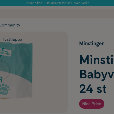
Använd kod: SOMMAR20 för 20% över 649kr
Årets Butik 2025 inom Skönhet
 frakt
✓ Rådgivning från farmaceuter & hudterapeuter
✓ Poäng på alla
Community
Tvättlappar
Minstingen
Minst
Babyv
24 st
Nice Price