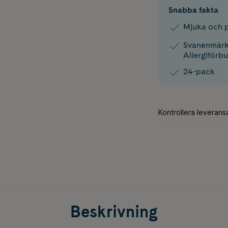
Snabba fakta
Mjuka och p
Svanenmärk
Allergiförb
24-pack
Beskrivning