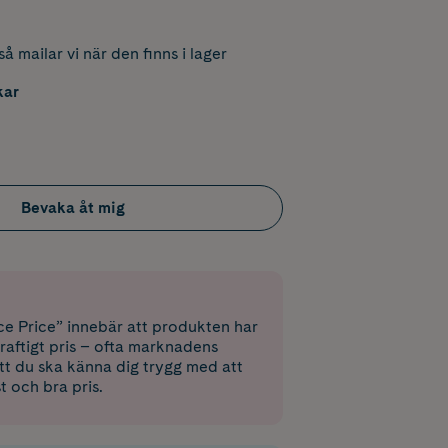
å mailar vi när den finns i lager
kar
Bevaka åt mig
e Price” innebär att produkten har
raftigt pris – ofta marknadens
 att du ska känna dig trygg med att
st och bra pris.