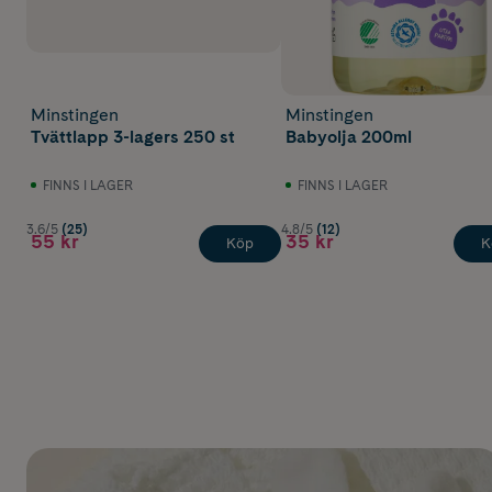
Minstingen
Minstingen
Tvättlapp 3-lagers 250 st
Babyolja 200ml
FINNS I LAGER
FINNS I LAGER
3.6/5
(25)
4.8/5
(12)
55 kr
35 kr
Köp
K