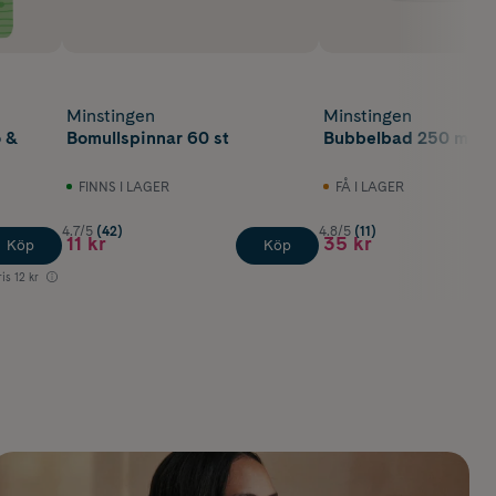
Minstingen
Minstingen
o &
Bomullspinnar 60 st
Bubbelbad 250 ml
FINNS I LAGER
FÅ I LAGER
4.7/5
(42)
4.8/5
(11)
11 kr
35 kr
Köp
Köp
ris
12 kr