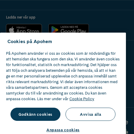
Ladda ner vår app
Cookies på Apohem
På Apohem använder vi oss av cookies som är nödvändiga för
Apotek med tillstånd
att hemsidan ska fungera som den ska. Vi använder även cookies
av Läkemedelsverket
för funktionalitet, statistik och marknadsföring. Det hjälper oss
att följa och analysera beteenden på vår hemsida, så att vi kan
ge en mer personaliserad upplevelse och anpassa innehåll samt
rikta relevant marknadsföring. Vi delar även informationen med
våra samarbetspartners. Genom att acceptera cookies
samtycker du till vår användning av cookies. Du kan även
2024
anpassa cookies. Läs mer under vår
Cookie Policy
Godkänn cookies
Avvisa alla
Anpassa cookies