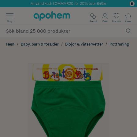
Använd kod: SOMMAR20 för 20% över 649kr
Årets Butik 2025 inom Skönhet
✓ Fri frakt
Meny
Recept
Profil
Favoriter
Kassa
✓ Rådgivning från farmaceuter & hudterapeuter
✓ Poäng på alla köp*
Hem
Baby, barn & förälder
Blöjor & våtservetter
Potträning