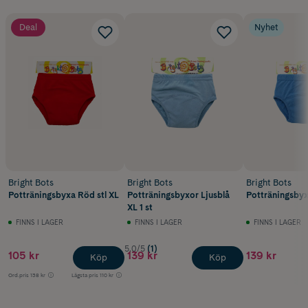
Deal
Nyhet
Bright Bots
Bright Bots
Bright Bots
Potträningsbyxa Röd stl XL
Potträningsbyxor Ljusblå
Potträningsbyxa
XL 1 st
FINNS I LAGER
FINNS I LAGER
FINNS I LAGER
5.0/5
(1)
105 kr
139 kr
139 kr
Köp
Köp
Ord.pris
138 kr
Lägsta pris
110 kr