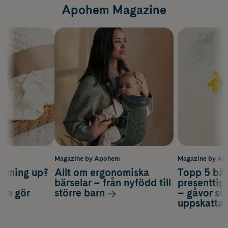
Apohem Magazine
m
Magazine by Apohem
Magazine by A
coming up?
Allt om ergonomiska
Topp 5 bäs
a
bärselar – från nyfödd till
presenttips
som gör
större barn
– gåvor so
uppskatta