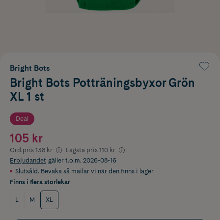
Bright Bots
Bright Bots Potträningsbyxor Grön
XL 1 st
Deal
105 kr
Ord.pris
138 kr
Lägsta pris
110 kr
Erbjudandet
gäller t.o.m. 2026-08-16
Slutsåld. Bevaka så mailar vi när den finns i lager
Finns i flera storlekar
L
M
XL