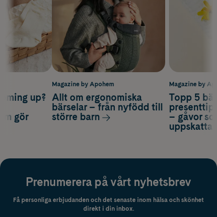
m
Magazine by Apohem
Magazine by A
coming up?
Allt om ergonomiska
Topp 5 bäs
a
bärselar – från nyfödd till
presenttips
som gör
större barn
– gåvor so
uppskatta
Prenumerera på vårt nyhetsbrev
Få personliga erbjudanden och det senaste inom hälsa och skönhet
direkt i din inbox.