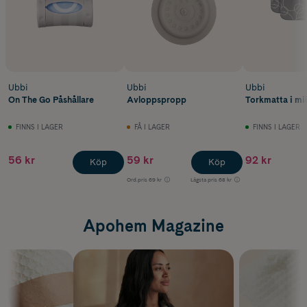
Ubbi
Ubbi
Ubbi
On The Go Påshållare
Avloppspropp
Torkmatta i mi
FINNS I LAGER
FÅ I LAGER
FINNS I LAGER
56 kr
59 kr
92 kr
Köp
Köp
Ord.pris
69 kr
Lägsta pris
68 kr
Apohem Magazine