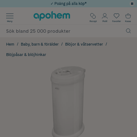
✓ Poäng på alla köp*
✓ Rådgivning från farmaceuter & hudterapeuter
Använd kod: SOMMAR20 för 20% över 649kr
Årets Butik 2025 inom Skönhet
✓ Fri frakt
Meny
Recept
Profil
Favoriter
Kassa
Hem
Baby, barn & förälder
Blöjor & våtservetter
Blöjpåsar & blöjhinkar